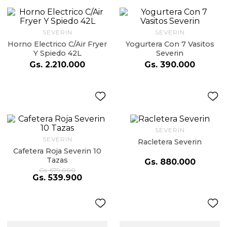
9
.
almohada
10
.
toalla
SEVERIN
SEVERIN
Horno Electrico C/Air Fryer
Yogurtera Con 7 Vasitos
Y Spiedo 42L
Severin
Gs.
2
.
210
.
000
Gs.
390
.
000
SEVERIN
SEVERIN
Racletera Severin
Cafetera Roja Severin 10
Tazas
Gs.
880
.
000
Gs.
679
.
000
Gs.
539
.
900