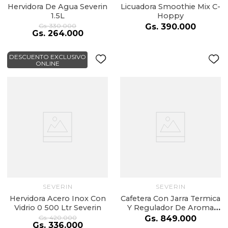
Hervidora De Agua Severin
Licuadora Smoothie Mix C-
1.5L
Hoppy
Gs.
330
.
000
Gs.
390
.
000
Gs.
264
.
000
DESCUENTO EXCLUSIVO
ONLINE
SEVERIN
SEVERIN
Hervidora Acero Inox Con
Cafetera Con Jarra Termica
Vidrio 0 500 Ltr Severin
Y Regulador De Aroma
Severin
Gs.
420
.
000
Gs.
849
.
000
Gs.
336
.
000