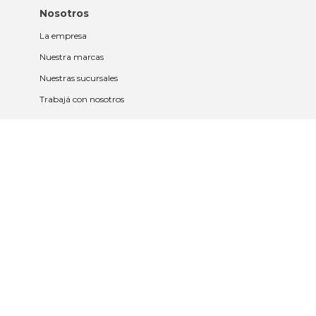
Nosotros
La empresa
Nuestra marcas
Nuestras sucursales
Trabajá con nosotros
Políticas
Políticas de privacidad y cookies
Política de garantía y devolución
Política de cambios
Legales
Términos y condiciones
Promociones
Contrato tarjeta y app