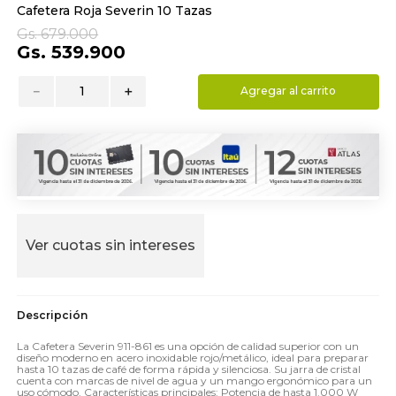
Cafetera Roja Severin 10 Tazas
9
.
almohada
Gs.
679
.
000
10
.
toalla
Gs.
539
.
900
－
＋
Agregar al carrito
Ver cuotas sin intereses
La Cafetera Severin 911-861 es una opción de calidad superior con un
diseño moderno en acero inoxidable rojo/metálico, ideal para preparar
hasta 10 tazas de café de forma rápida y silenciosa. Su jarra de cristal
cuenta con marcas de nivel de agua y un mango ergonómico para un
uso cómodo. Características principales: Potencia de hasta 1.000 W