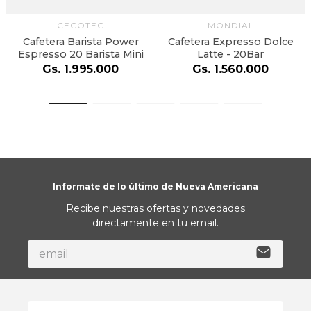
CECOTEC
MONDIAL
Cafetera Barista Power
Cafetera Expresso Dolce
Espresso 20 Barista Mini
Latte - 20Bar
Gs.
1
.
995
.
000
Gs.
1
.
560
.
000
Informate de lo último de Nueva Americana
Recibe nuestras ofertas y novedades
directamente en tu email.