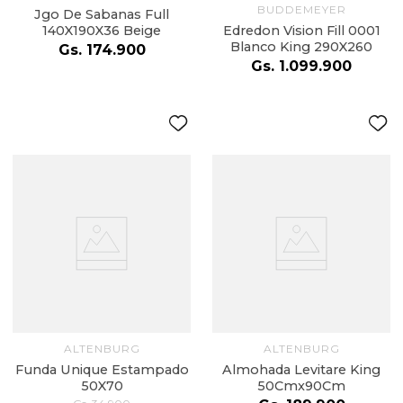
BUDDEMEYER
Jgo De Sabanas Full
140X190X36 Beige
Edredon Vision Fill 0001
Blanco King 290X260
Gs.
174
.
900
Gs.
1
.
099
.
900
ALTENBURG
ALTENBURG
Funda Unique Estampado
Almohada Levitare King
50X70
50Cmx90Cm