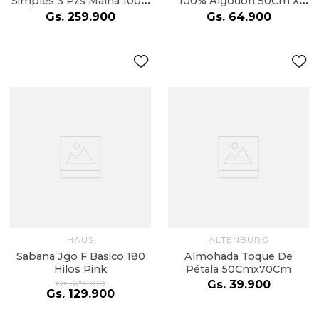
Simples 3 Pzs Malha 100%
100% Algodón 50Cm X
Algodón 1,93M X 2,03M X
70Cm Gris Platinum
Gs.
259
.
900
Gs.
64
.
900
38Cm Blanco
HAUS
ALTENBURG
Sabana Jgo F Basico 180
Almohada Toque De
Hilos Pink
Pétala 50Cmx70Cm
Gs.
329
.
900
Gs.
39
.
900
Gs.
129
.
900