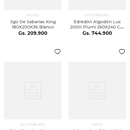
NOVO
ALTENBURG
Jgo De Sabanas King
Edredón Algodón Lux
180X200X36 Blanco
200H Plumi 260X240 Cm
Cinza Inspiración
Gs.
209
.
900
Gs.
744
.
900
ALTENBURG
HAUS