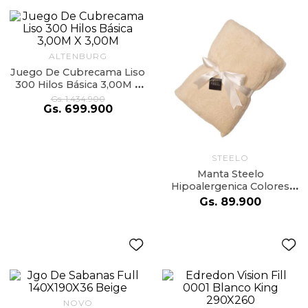
9
.
almohada
10
.
toalla
ALTENBURG
Juego De Cubrecama Liso
300 Hilos Básica 3,00M X
3,00M
Gs.
1
.
434
.
900
Gs.
699
.
900
STEELO
Manta Steelo
Hipoalergenica Colores
surtidos
Gs.
89
.
900
NOVO