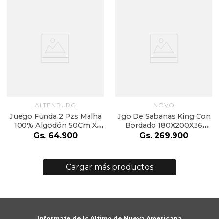
ALTENBURG
NOVO
Juego Funda 2 Pzs Malha
Jgo De Sabanas King Con
100% Algodón 50Cm X
Bordado 180X200X36
70Cm Blanco
Blanco
Gs.
64
.
900
Gs.
269
.
900
Informate de lo último de Nueva Americana