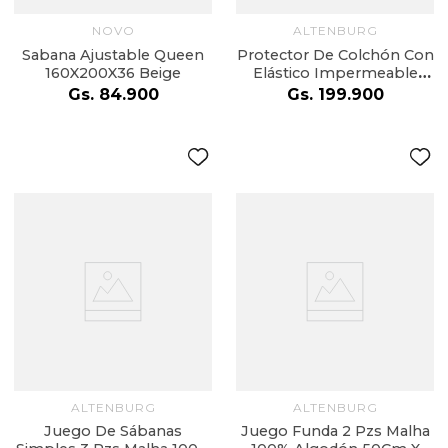
NOVO
ALTENBURG
Sabana Ajustable Queen
Protector De Colchón Con
160X200X36 Beige
Elástico Impermeable
Toque Acetinado - 1 58M X
Gs.
84
.
900
Gs.
199
.
900
1 98M X 50Cm
ALTENBURG
ALTENBURG
Juego De Sábanas
Juego Funda 2 Pzs Malha