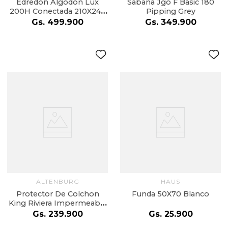
Edredón Algodón Lux
Sabana Jgo F Basic 180
200H Conectada 210X240
Pipping Grey
Cm Angular Beige
Gs.
499
.
900
Gs.
349
.
900
ALTENBURG
HAUS
Protector De Colchon
Funda 50X70 Blanco
King Riviera Impermeable
193X203X28
Gs.
239
.
900
Gs.
25
.
900