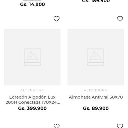
Gs.
34
.
900
Gs.
189
.
900
Gs.
14
.
900
ALTENBURG
ALTENBURG
Edredón Algodón Lux
Almohada Antiviral 50X70
200H Conectada 170X240
Cm Cruze Cinza
Gs.
399
.
900
Gs.
89
.
900