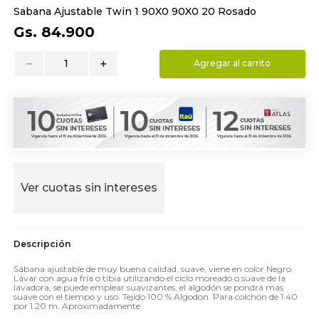
Sabana Ajustable Twin 1 90X0 90X0 20 Rosado
9
.
almohada
Gs.
84
.
900
10
.
toalla
－
＋
Agregar al carrito
Ver cuotas sin intereses
Sábana ajustable de muy buena calidad, suave, viene en color Negro.
Lávar con agua fría o tibia utilizando el ciclo moreado o suave de la
lavadora, se puede emplear suavizantes, el algodón se pondrá mas
suave con el tiempo y uso. Tejido 100 % Algodon. Para colchón de 1.40
por 1.20 m. Aproximadamente