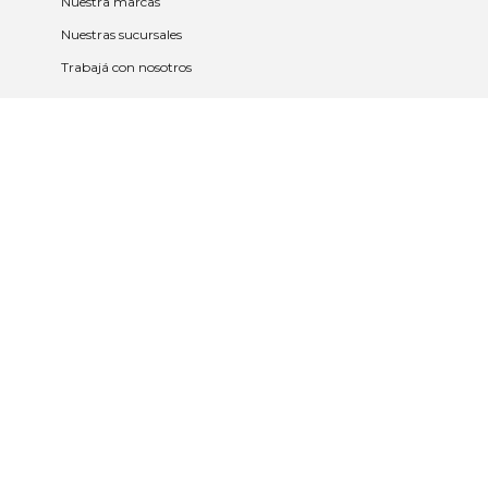
Nuestra marcas
Nuestras sucursales
Trabajá con nosotros
Políticas
Políticas de privacidad y cookies
Política de garantía y devolución
Política de cambios
Legales
Términos y condiciones
Promociones
Contrato tarjeta y app
2023 © Nueva Americana Todos los
derechos reservados