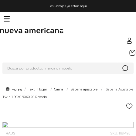
Las Rebajas ya estan aqui.
TÉRMINOS MÁS BUSCADOS
1
.
sfera
Buscá por producto, marca o modelo
2
.
nike
3
.
termo
4
.
lego
Textil Hogar
Cama
Sábana ajustable
Sabana Ajustable
Twin 1 90X0 90X0 20 Rosado
5
.
cafetera
6
.
hot wheels
7
.
organizador
8
.
hydrate
HAUS
SKU
:
1181495