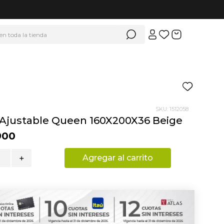
 en toda la tienda
SKU
:
1512058
Ajustable Queen 160X200X36 Beige
900
Agregar al carrito
＋