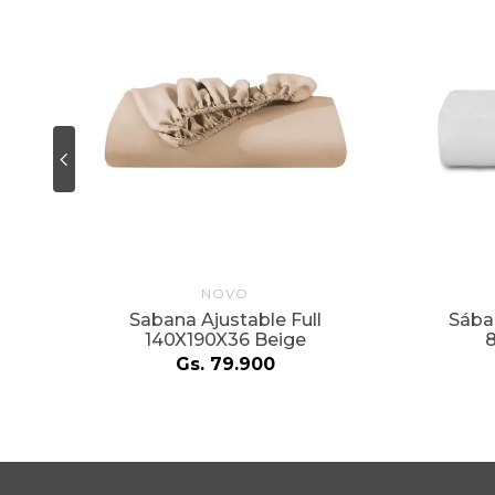
NOVO
 2
Sabana Ajustable Full
Sába
140X190X36 Beige
Gs.
79
.
900