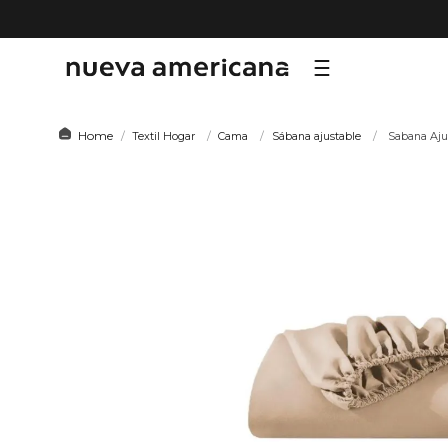
TÉRMI
Textil Hogar
Cama
Sábana ajustable
Sabana Aju
1
.
sf
2
.
ni
3
.
te
4
.
le
5
.
ca
6
.
ho
7
.
or
8
.
hy
9
.
al