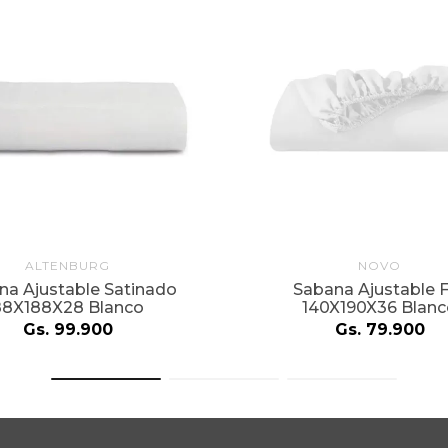
ALTENBURG
NOVO
na Ajustable Satinado
Sabana Ajustable F
88X188X28 Blanco
140X190X36 Blan
Gs.
99
.
900
Gs.
79
.
900