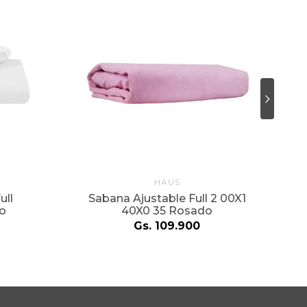
HAUS
S
ull
Sabana Ajustable Full 2 00X1
co
40X0 35 Rosado
Gs.
109
.
900