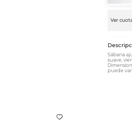
alla
Ver cuota
Sábana aju
suave, vie
Dimensione
puede vari