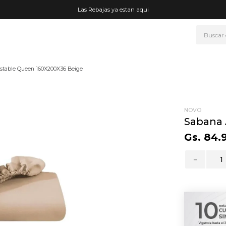
Las Rebajas ya estan aqui
Buscar
NOS MÁS BUSCADOS
stable Queen 160X200X36 Beige
era
ke
rmo
NOVO
Sabana 
go
Gs.
84
.
fetera
－
t wheels
ganizador
drate
mohada