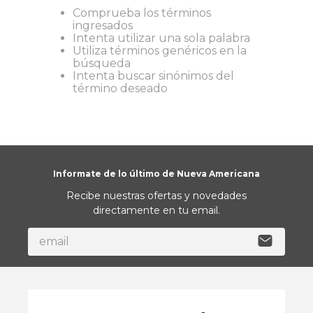
Comprueba los términos
9
.
almohada
ingresados
Intenta utilizar una sola palabra
10
.
toalla
Utiliza términos genéricos en la
búsqueda
Intenta buscar sinónimos del
término deseado
Informate de lo último de Nueva Americana
Recibe nuestras ofertas y novedades
directamente en tu email.