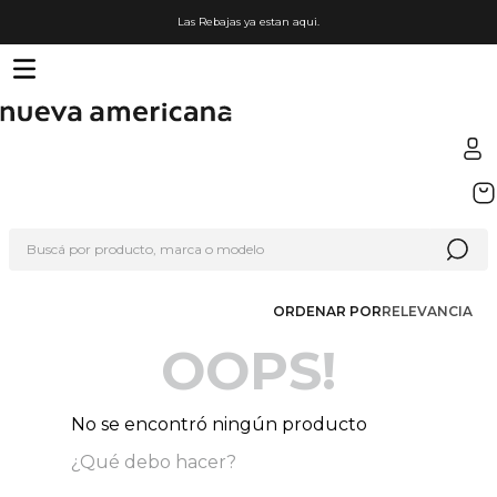
Las Rebajas ya estan aqui.
TÉRMINOS MÁS BUSCADOS
1
.
sfera
Buscá por producto, marca o modelo
2
.
nike
3
.
termo
ORDENAR POR
RELEVANCIA
4
.
lego
OOPS!
5
.
cafetera
6
.
hot wheels
No se encontró ningún producto
7
.
organizador
¿Qué debo hacer?
8
.
hydrate