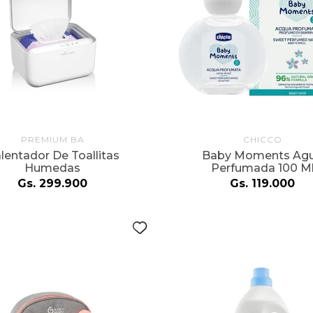
alla
PREMIUM BA
CHICCO
lentador De Toallitas
Baby Moments Ag
Humedas
Perfumada 100 M
Gs.
299
.
900
Gs.
119
.
000