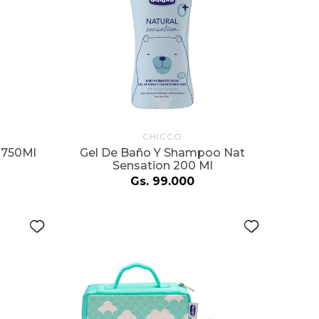
CHICCO
 750Ml
Gel De Baño Y Shampoo Nat
Sensation 200 Ml
Gs.
99
.
000