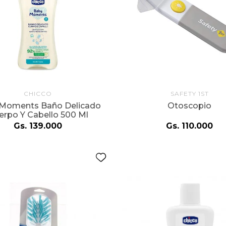
CHICCO
SAFETY 1ST
Moments Baño Delicado
Otoscopio
erpo Y Cabello 500 Ml
Gs.
139
.
000
Gs.
110
.
000