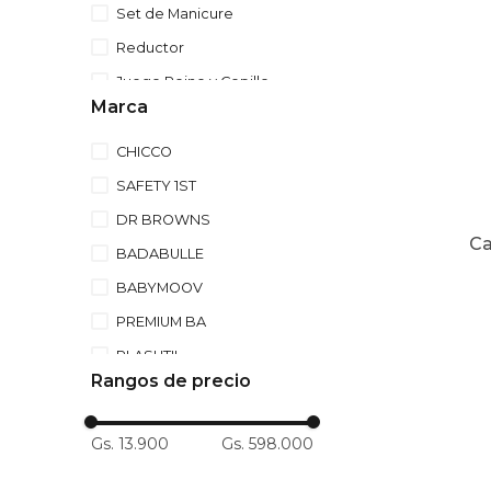
Set de Manicure
10
.
to
Reductor
Juego Peine y Cepillo
Marca
CHICCO
SAFETY 1ST
DR BROWNS
Ca
BADABULLE
BABYMOOV
PREMIUM BA
PLASUTIL
Rangos de precio
MUNCHKIN
CONTIGO
Gs. 13.900
Gs. 598.000