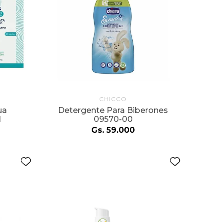
CHICCO
ua
Detergente Para Biberones
l
09570-00
Gs.
59
.
000