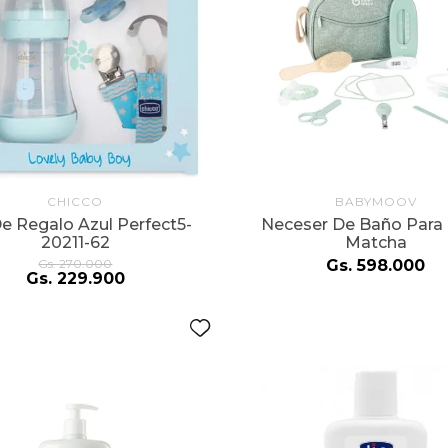
CHICCO
BABYMOOV
De Regalo Azul Perfect5-
Neceser De Baño Para
20211-62
Matcha
Gs.
270
.
000
Gs.
598
.
000
Gs.
229
.
900