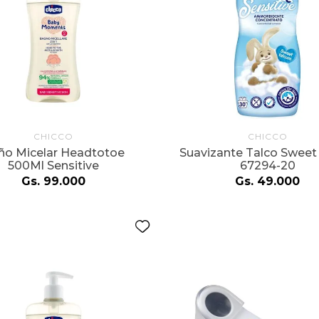
CHICCO
CHICCO
ño Micelar Headtotoe
Suavizante Talco Sweet
500Ml Sensitive
67294-20
Gs.
99
.
000
Gs.
49
.
000