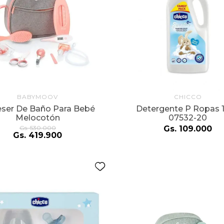
BABYMOOV
CHICCO
ser De Baño Para Bebé
Detergente P Ropas 1
Melocotón
07532-20
Gs.
530
.
000
Gs.
109
.
000
Gs.
419
.
900