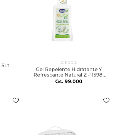
CHICCO
 5Lt
Gel Repelente Hidratante Y
Refrescante Natural Z -11598-
00
Gs.
99
.
000