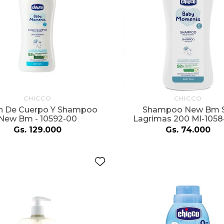
CHICCO
CHICCO
n De Cuerpo Y Shampoo
Shampoo New Bm S
New Bm - 10592-00
Lagrimas 200 Ml-105
Gs.
129
.
000
Gs.
74
.
000