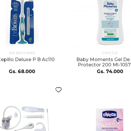
DR BROWNS
CHICCO
epillo Deluxe P B Ac110
Baby Moments Gel De
Protector 200 Ml-105
Gs.
68
.
000
Gs.
74
.
000