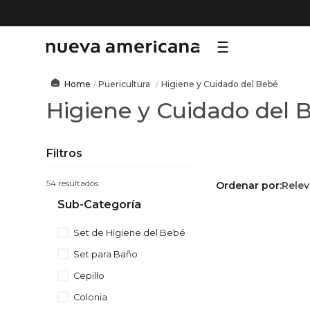
TÉRMI
Puericultura
Higiene y Cuidado del Bebé
Higiene y Cuidado del 
1
.
sf
2
.
ni
3
.
le
Filtros
4
.
te
54
Ordenar por
Relev
5
.
ca
Sub-Categoría
6
.
ho
Set de Higiene del Bebé
7
.
or
Set para Baño
8
.
al
Cepillo
9
.
hy
Colonia