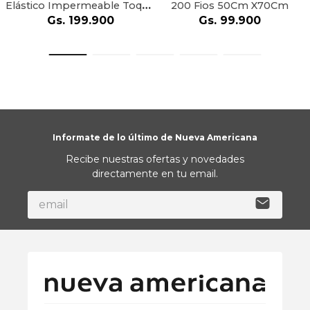
Elástico Impermeable Toque
200 Fios 50Cm X70Cm
Acetinado - 1 58M X 1 98M X
Gs.
199
.
900
Gs.
99
.
900
50Cm
Informate de lo último de Nueva Americana
Recibe nuestras ofertas y novedades
directamente en tu email.