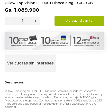
Pillow Top Vision Fill 0001 Blanco King 193X203X7
9
.
hydrate
Gs.
1
.
089
.
900
10
.
toalla
－
＋
Agregar al carrito
Ver cuotas sin intereses
Pillow Top king VISION FILL. Un producto que brinda mucho más
confort y calidez para tu tiempo de descanso, tiene un tacto satinado y
es altamente resistente y duradero; Tiene un gramaje de 1000 g/m².
Producto no alergénico. Confeccionada en satén 100% algodón de 233
hilos con acabado especial, relleno de microfibra extra suave 100%
poliéster.