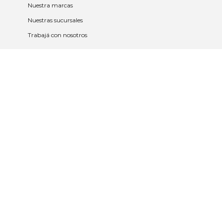
Nuestra marcas
Nuestras sucursales
Trabajá con nosotros
Políticas
Políticas de privacidad y cookies
Política de garantía y devolución
Política de cambios
Legales
Términos y condiciones
Promociones
Contrato tarjeta y app
2023 © Nueva Americana Todos los
derechos reservados