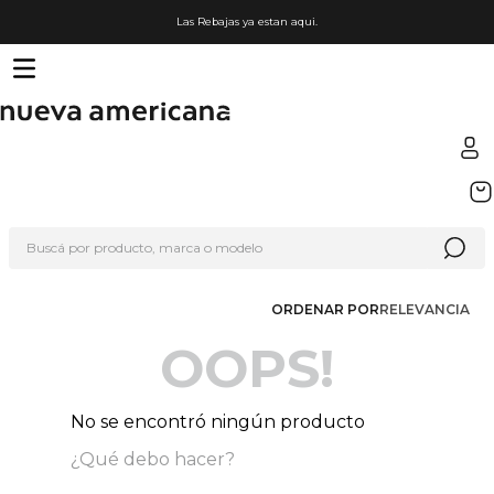
Las Rebajas ya estan aqui.
TÉRMINOS MÁS BUSCADOS
1
.
sfera
Buscá por producto, marca o modelo
2
.
nike
3
.
termo
ORDENAR POR
RELEVANCIA
4
.
lego
OOPS!
5
.
hot wheels
6
.
cafetera
No se encontró ningún producto
7
.
organizador
¿Qué debo hacer?
8
.
hydrate