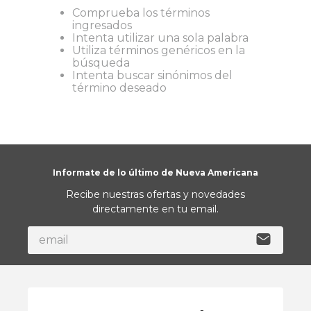
Comprueba los términos
9
.
toalla
ingresados
Intenta utilizar una sola palabra
10
.
edredon
Utiliza términos genéricos en la
búsqueda
Intenta buscar sinónimos del
término deseado
Informate de lo último de Nueva Americana
Recibe nuestras ofertas y novedades
directamente en tu email.