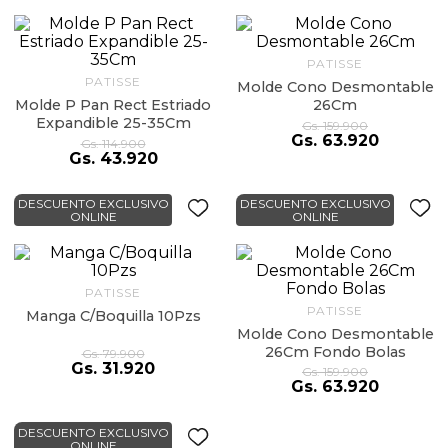
9
.
almohada
10
.
toalla
PATISSE
PATISSE
Molde Cono Desmontable
Molde P Pan Rect Estriado
26Cm
Expandible 25-35Cm
Gs.
159
.
900
Gs.
63
.
920
Gs.
114
.
900
Gs.
43
.
920
DESCUENTO EXCLUSIVO
DESCUENTO EXCLUSIVO
ONLINE
ONLINE
PATISSE
PATISSE
Manga C/Boquilla 10Pzs
Molde Cono Desmontable
26Cm Fondo Bolas
Gs.
79
.
900
Gs.
31
.
920
Gs.
159
.
900
Gs.
63
.
920
DESCUENTO EXCLUSIVO
ONLINE