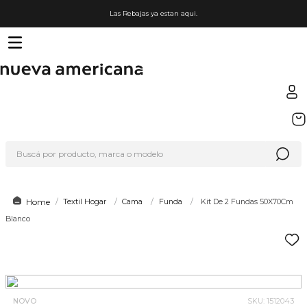
Las Rebajas ya estan aqui.
TÉRMINOS MÁS BUSCADOS
1
.
sfera
Buscá por producto, marca o modelo
2
.
nike
3
.
termo
4
.
lego
Textil Hogar
Cama
Funda
Kit De 2 Fundas 50X70Cm
Blanco
5
.
hot wheels
6
.
cafetera
7
.
organizador
8
.
almohada
NOVO
SKU
:
1512043