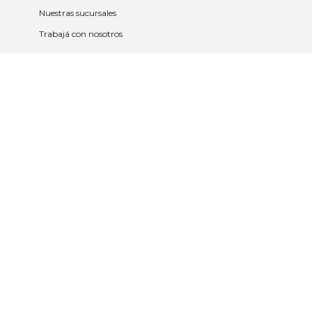
Nuestras sucursales
Trabajá con nosotros
Políticas
Políticas de privacidad y cookies
Política de garantía y devolución
Política de cambios
Legales
Términos y condiciones
Promociones
Contrato tarjeta y app
2023 © Nueva Americana Todos los
derechos reservados