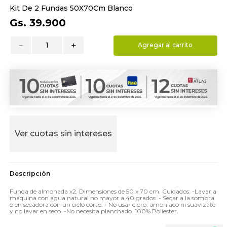
Kit De 2 Fundas 50X70Cm Blanco
9
.
hydrate
Gs.
39
.
900
10
.
toalla
－
＋
Agregar al carrito
Ver cuotas sin intereses
Funda de almohada x2. Dimensiones de 50 x 70 cm. Cuidados: -Lavar a
maquina con agua natural no mayor a 40 grados. - Secar a la sombra
o en secadora con un ciclo corto. - No usar cloro, amoniaco ni suavizate
y no lavar en seco. -No necesita planchado. 100% Poliester.