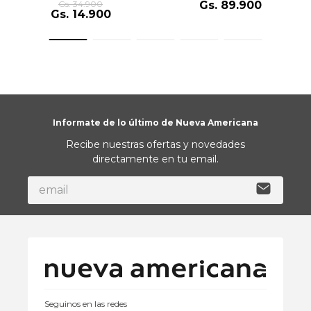
Cm Cinza Grife
Gs.
34
.
900
Gs.
89
.
900
Gs.
14
.
900
Informate de lo último de Nueva Americana
Recibe nuestras ofertas y novedades
directamente en tu email.
Seguinos en las redes