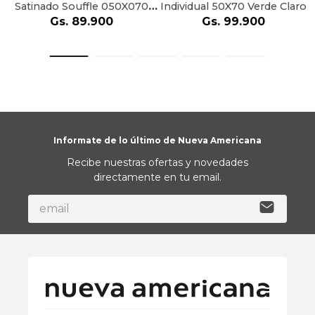
Satinado Souffle 050X070
Individual 50X70 Verde Claro
Cm Cinza Grife
Gs.
89
.
900
Gs.
99
.
900
Informate de lo último de Nueva Americana
Recibe nuestras ofertas y novedades
directamente en tu email.