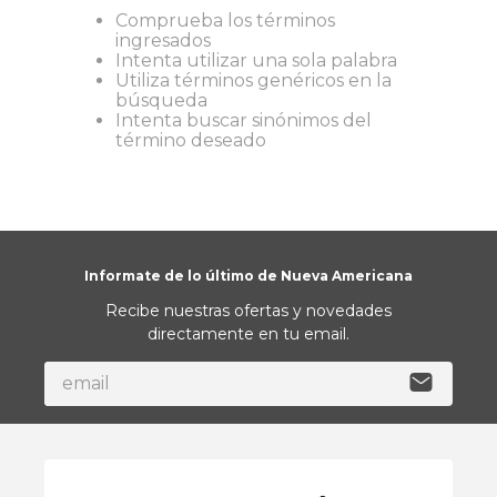
Comprueba los términos
9
.
almohada
ingresados
Intenta utilizar una sola palabra
10
.
toalla
Utiliza términos genéricos en la
búsqueda
Intenta buscar sinónimos del
término deseado
Informate de lo último de Nueva Americana
Recibe nuestras ofertas y novedades
directamente en tu email.