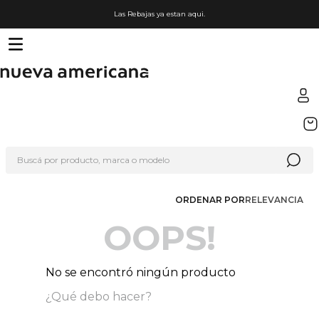
Las Rebajas ya estan aqui.
TÉRMINOS MÁS BUSCADOS
1
.
sfera
Buscá por producto, marca o modelo
2
.
nike
3
.
termo
ORDENAR POR
RELEVANCIA
4
.
lego
OOPS!
5
.
cafetera
6
.
hot wheels
No se encontró ningún producto
7
.
organizador
¿Qué debo hacer?
8
.
hydrate