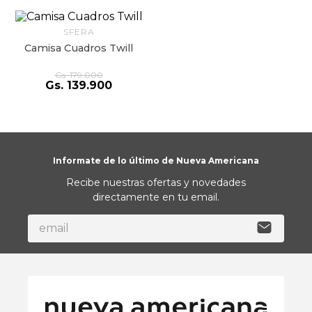
9
.
hydrate
SFERA
10
.
toalla
Camisa Cuadros Twill
Gs.
179
.
000
Gs.
139
.
900
Informate de lo último de Nueva Americana
Recibe nuestras ofertas y novedades
directamente en tu email.