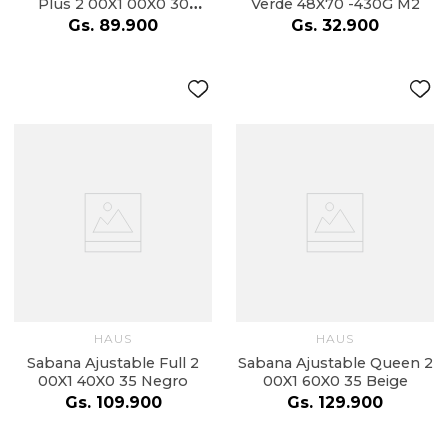
Plus 2 00X1 00X0 30
Verde 48X70 -430G M2
Blanco
Gs.
89
.
900
Gs.
32
.
900
HAUS
HAUS
Sabana Ajustable Full 2
Sabana Ajustable Queen 2
00X1 40X0 35 Negro
00X1 60X0 35 Beige
Gs.
109
.
900
Gs.
129
.
900