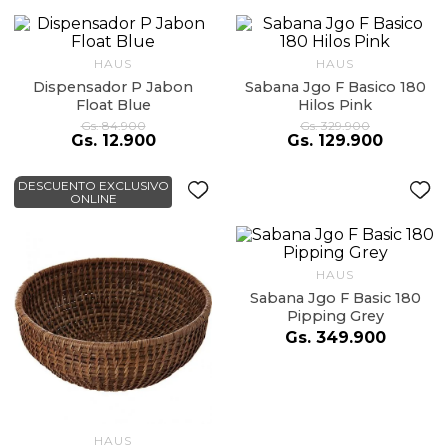
9
.
almohada
10
.
toalla
HAUS
HAUS
Dispensador P Jabon
Sabana Jgo F Basico 180
Float Blue
Hilos Pink
Gs.
84
.
900
Gs.
329
.
900
Gs.
12
.
900
Gs.
129
.
900
DESCUENTO EXCLUSIVO
ONLINE
HAUS
Sabana Jgo F Basic 180
Pipping Grey
Gs.
349
.
900
HAUS