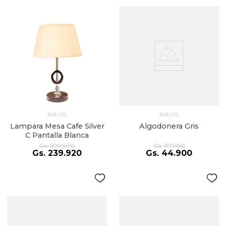
HAUS
HAUS
Lampara Mesa Cafe Silver
Algodonera Gris
C Pantalla Blanca
Gs.
299
.
900
Gs.
117
.
900
Gs.
239
.
920
Gs.
44
.
900