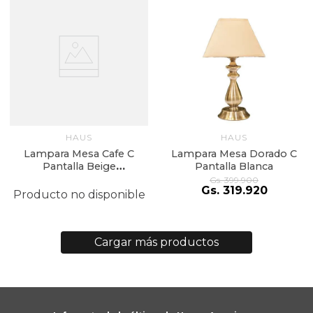
HAUS
HAUS
Lampara Mesa Cafe C
Lampara Mesa Dorado C
Pantalla Beige
Pantalla Blanca
28Cmx43Cm Ceramic
Gs.
399
.
900
Gs.
319
.
920
Base Linen Shade
Producto no disponible