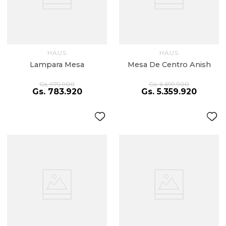
HAUS
HAUS
Lampara Mesa
Mesa De Centro Anish
Gs.
979
.
900
Gs.
6
.
699
.
900
Gs.
783
.
920
Gs.
5
.
359
.
920