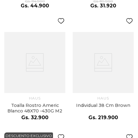
Gs.
114
.
900
Gs.
89
.
900
Gs.
44
.
900
Gs.
31
.
920
HAUS
HAUS
Toalla Rostro Americ
Individual 38 Cm Brown
Blanco 48X70 -430G M2
Gs.
32
.
900
Gs.
219
.
900
DESCUENTO EXCLUSIVO