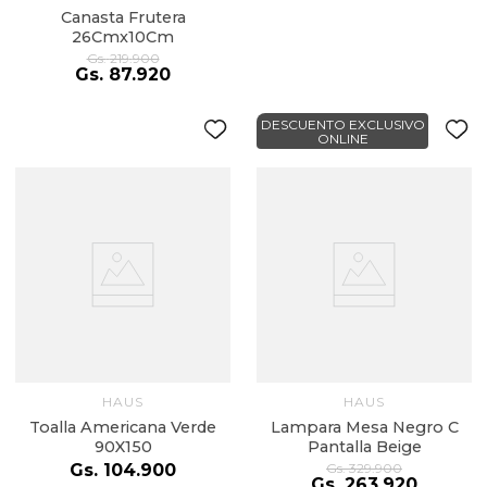
Canasta Frutera
26Cmx10Cm
Gs.
219
.
900
Gs.
87
.
920
DESCUENTO EXCLUSIVO
ONLINE
HAUS
HAUS
Toalla Americana Verde
Lampara Mesa Negro C
90X150
Pantalla Beige
Gs.
104
.
900
Gs.
329
.
900
Gs.
263
.
920