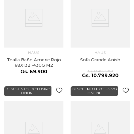
HAUS
HAUS
Toalla Baño Americ Rojo
Sofa Grande Anish
68X132 -430G M2
Gs.
69
.
900
Gs.
13
.
499
.
900
Gs.
10
.
799
.
920
DESCUENTO EXCLUSIVO
DESCUENTO EXCLUSIVO
ONLINE
ONLINE