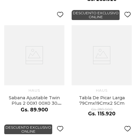
DESCUENTO EXCLUSIVO
ONLINE
HAUS
HAUS
Sabana Ajustable Twin
Tabla De Picar Larga
Plus 2 00X1 00X0 30
79Cmx19Cmx2 5Cm
Negro
Gs.
89
.
900
Gs.
289
.
900
Gs.
115
.
920
DESCUENTO EXCLUSIVO
ONLINE