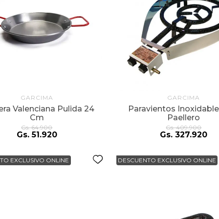
alla
GARCIMA
GARCIMA
era Valenciana Pulida 24
Paravientos Inoxidable
Cm
Paellero
Gs.
64
.
900
Gs.
409
.
900
Gs.
51
.
920
Gs.
327
.
920
TO EXCLUSIVO ONLINE
DESCUENTO EXCLUSIVO ONLINE