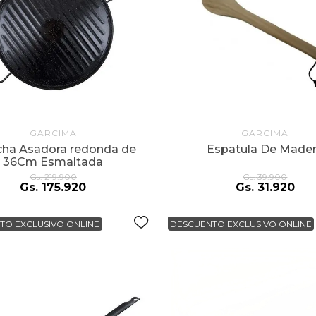
GARCIMA
GARCIMA
cha Asadora redonda de
Espatula De Made
36Cm Esmaltada
Gs.
219
.
900
Gs.
39
.
900
Gs.
175
.
920
Gs.
31
.
920
TO EXCLUSIVO ONLINE
DESCUENTO EXCLUSIVO ONLINE