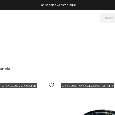
Las Rebajas ya estan aqui
Buscar
NOS MÁS BUSCADOS
era
ke
rmo
go
ancia
t wheels
fetera
TO EXCLUSIVO ONLINE
DESCUENTO EXCLUSIVO ONLINE
ganizador
mohada
drate