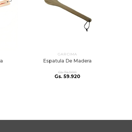
GARCIMA
ra
Espatula De Madera
Gs.
74
.
900
Gs.
59
.
920