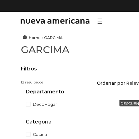
TÉRMI
GARCIMA
GARCIMA
1
.
sf
2
.
ni
3
.
te
Filtros
4
.
le
12
Ordenar por
Relev
5
.
ho
Departamento
6
.
ca
DESCUEN
DecoHogar
7
.
or
Categoría
8
.
al
9
.
hy
Cocina