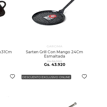
GARCIMA
mx31Cm
Sarten Grill Con Mango 24Cm
Esmaltada
Gs.
54
.
900
Gs.
43
.
920
DESCUENTO EXCLUSIVO ONLINE