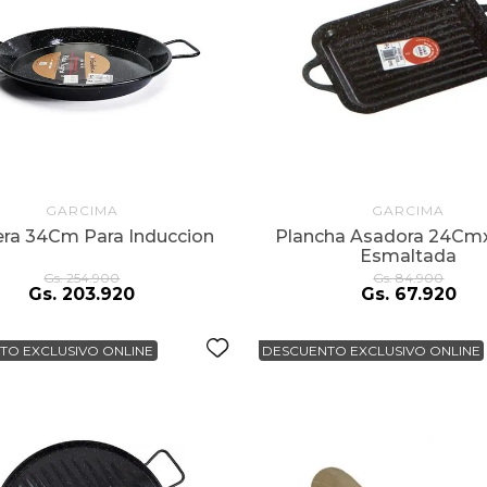
GARCIMA
GARCIMA
era 34Cm Para Induccion
Plancha Asadora 24C
Esmaltada
Gs.
254
.
900
Gs.
84
.
900
Gs.
203
.
920
Gs.
67
.
920
TO EXCLUSIVO ONLINE
DESCUENTO EXCLUSIVO ONLINE