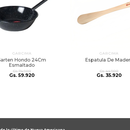
GARCIMA
GARCIMA
Sarten Hondo 24Cm
Espatula De Made
Esmaltado
Gs.
74
.
900
Gs.
44
.
900
Gs.
59
.
920
Gs.
35
.
920
 de lo último de Nueva Americana