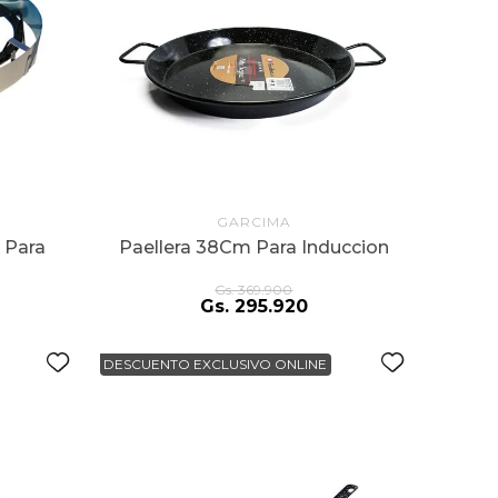
GARCIMA
 Para
Paellera 38Cm Para Induccion
Gs.
369
.
900
Gs.
295
.
920
DESCUENTO EXCLUSIVO ONLINE