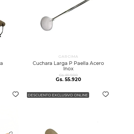
GARCIMA
ra
Cuchara Larga P Paella Acero
Inox
Gs.
69
.
900
Gs.
55
.
920
DESCUENTO EXCLUSIVO ONLINE