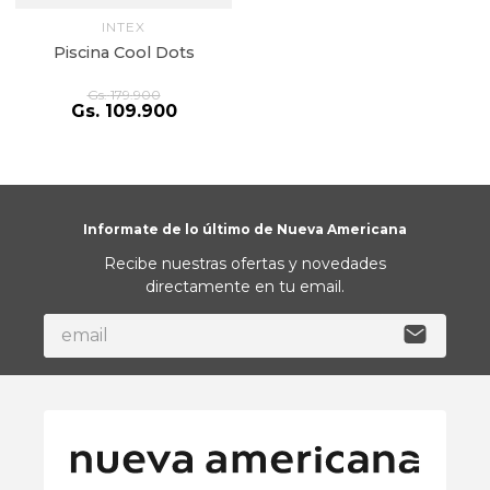
INTEX
Piscina Cool Dots
Gs.
179
.
900
Gs.
109
.
900
Informate de lo último de Nueva Americana
Recibe nuestras ofertas y novedades
directamente en tu email.