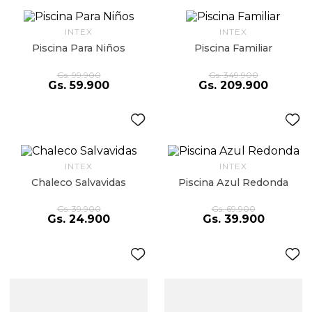
9
.
almohada
INTEX
INTEX
10
.
toalla
Piscina Para Niños
Piscina Familiar
Gs.
99
.
900
Gs.
349
.
900
Gs.
59
.
900
Gs.
209
.
900
INTEX
INTEX
Chaleco Salvavidas
Piscina Azul Redonda
Gs.
39
.
900
Gs.
69
.
900
Gs.
24
.
900
Gs.
39
.
900