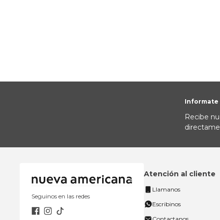
10
.
to
Informate
Recibe nu
directame
Atención al cliente
Llamanos
Seguinos en las redes
Escribinos
Contactanos