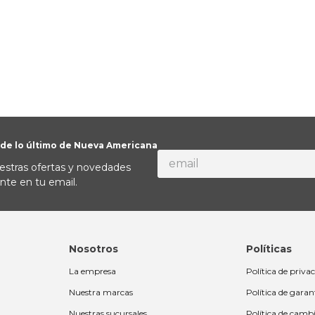
alla
 de lo último de Nueva Americana
estras ofertas y novedades
nte en tu email.
Nosotros
Políticas
La empresa
Política de priva
Nuestra marcas
Política de garan
Nuestras sucursales
Política de camb