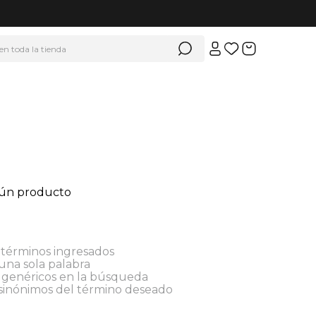
 en toda la tienda
gún producto
términos ingresados
 una sola palabra
s genéricos en la búsqueda
 sinónimos del término deseado