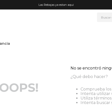
Las Rebajas ya estan aqui
Buscar
NOS MÁS BUSCADOS
era
ancia
ke
rmo
go
No se encontró nin
t wheels
¿Qué debo hacer?
fetera
OOPS!
Comprueba los 
ganizador
Intenta utilizar
Utiliza término
drate
Intenta buscar
mohada