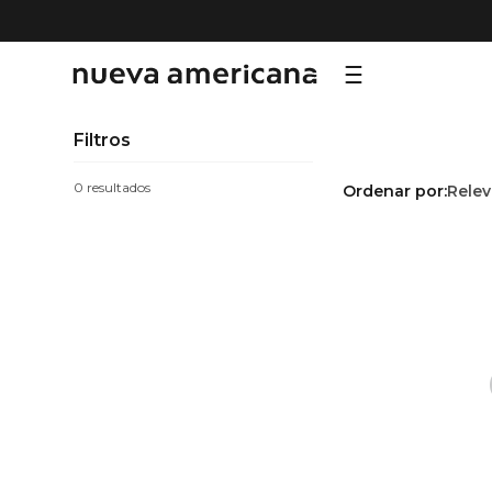
TÉRMI
Filtros
1
.
sf
0
Ordenar por
Relev
2
.
ni
3
.
te
4
.
le
5
.
ho
6
.
ca
7
.
or
8
.
hy
9
.
al