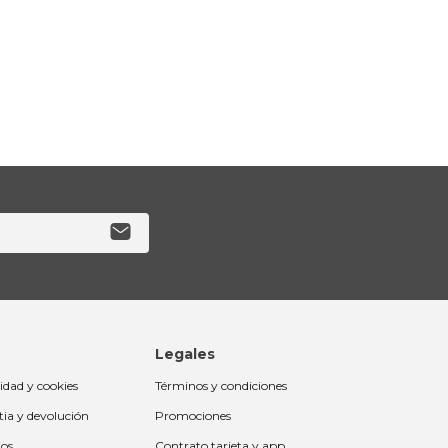
Legales
cidad y cookies
Términos y condiciones
tia y devolución
Promociones
ios
Contrato tarjeta y app