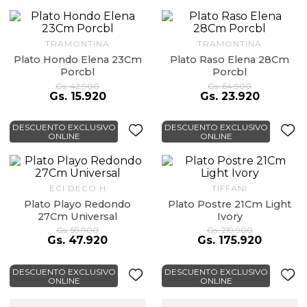
9
.
almohada
10
.
toalla
TRAMONTINA
TRAMONTINA
Plato Hondo Elena 23Cm
Plato Raso Elena 28Cm
Porcbl
Porcbl
Gs.
42
.
900
Gs.
64
.
900
Gs.
15
.
920
Gs.
23
.
920
DESCUENTO EXCLUSIVO
DESCUENTO EXCLUSIVO
ONLINE
ONLINE
ECI DECO H
TIFFANI
Plato Playo Redondo
Plato Postre 21Cm Light
27Cm Universal
Ivory
Gs.
59
.
900
Gs.
219
.
900
Gs.
47
.
920
Gs.
175
.
920
DESCUENTO EXCLUSIVO
DESCUENTO EXCLUSIVO
ONLINE
ONLINE