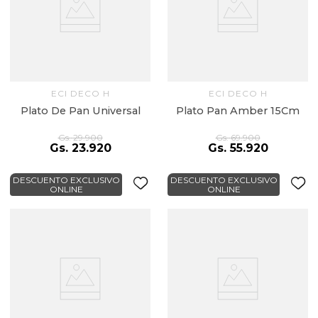
ECI DECO H
ECI DECO H
Plato De Pan Universal
Plato Pan Amber 15Cm
Gs.
29
.
900
Gs.
69
.
900
Gs.
23
.
920
Gs.
55
.
920
DESCUENTO EXCLUSIVO
DESCUENTO EXCLUSIVO
ONLINE
ONLINE