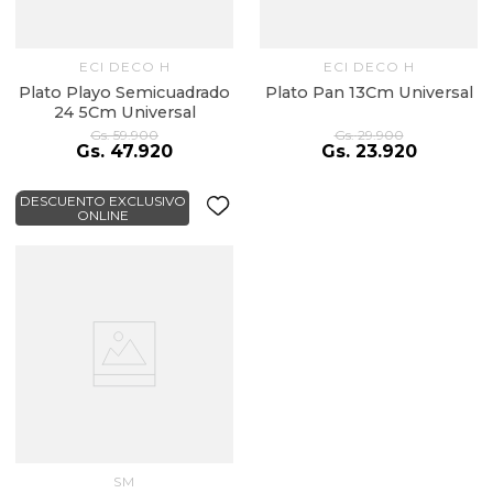
ECI DECO H
ECI DECO H
Plato Playo Semicuadrado
Plato Pan 13Cm Universal
24 5Cm Universal
Gs.
59
.
900
Gs.
29
.
900
Gs.
47
.
920
Gs.
23
.
920
DESCUENTO EXCLUSIVO
ONLINE
SM