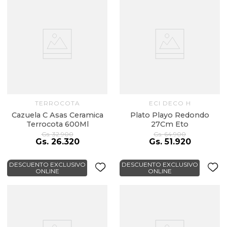
TERROCOTA
ECI DECO H
Cazuela C Asas Ceramica
Plato Playo Redondo
Terrocota 600Ml
27Cm Eto
Gs.
32
.
900
Gs.
64
.
900
Gs.
26
.
320
Gs.
51
.
920
DESCUENTO EXCLUSIVO
DESCUENTO EXCLUSIVO
ONLINE
ONLINE