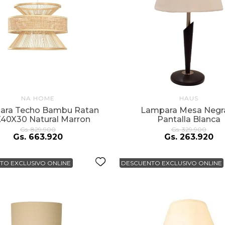
NA HOME
HAUS
ara Techo Bambu Ratan
Lampara Mesa Negr
40X30 Natural Marron
Pantalla Blanca
Gs.
829
.
900
Gs.
329
.
900
Gs.
663
.
920
Gs.
263
.
920
TO EXCLUSIVO ONLINE
DESCUENTO EXCLUSIVO ONLINE