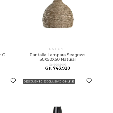
NA HOME
r C
Pantalla Lampara Seagrass
50X50X50 Natural
Gs.
929
.
900
Gs.
743
.
920
DESCUENTO EXCLUSIVO ONLINE