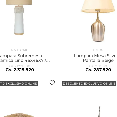
NA HOME
HAUS
ampara Sobremesa
Lampara Mesa Silve
ramica Lino 46X46X77
Pantalla Beige
Blanco
Gs.
2
.
899
.
900
Gs.
359
.
900
Gs.
2
.
319
.
920
Gs.
287
.
920
TO EXCLUSIVO ONLINE
DESCUENTO EXCLUSIVO ONLINE