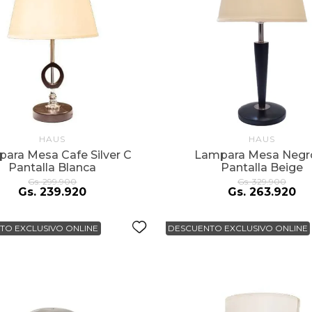
alla
HAUS
HAUS
ara Mesa Cafe Silver C
Lampara Mesa Negr
Pantalla Blanca
Pantalla Beige
Gs.
299
.
900
Gs.
329
.
900
Gs.
239
.
920
Gs.
263
.
920
TO EXCLUSIVO ONLINE
DESCUENTO EXCLUSIVO ONLINE