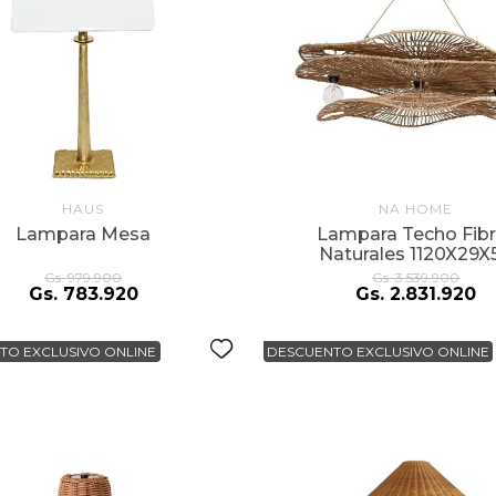
HAUS
NA HOME
Lampara Mesa
Lampara Techo Fibr
Naturales 1120X29X
Gs.
979
.
900
Gs.
3
.
539
.
900
Gs.
783
.
920
Gs.
2
.
831
.
920
TO EXCLUSIVO ONLINE
DESCUENTO EXCLUSIVO ONLINE