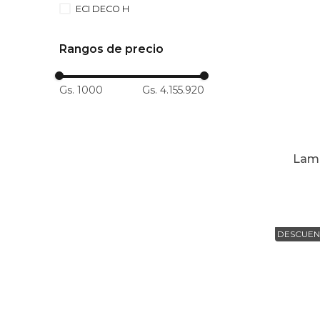
ECI DECO H
10
.
to
Rangos de precio
Gs. 1000
Gs. 4.155.920
Lamp
DESCUEN