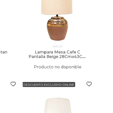
HAUS
atan
Lampara Mesa Cafe C
Pantalla Beige 28Cmx43Cm
Ceramic Base Linen Shade
Producto no disponible
DESCUENTO EXCLUSIVO ONLINE