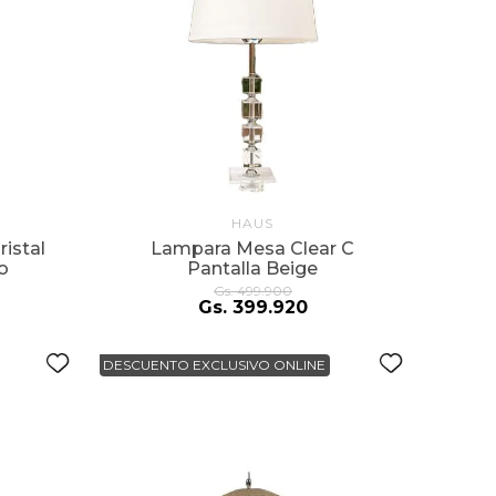
HAUS
istal
Lampara Mesa Clear C
o
Pantalla Beige
Gs.
499
.
900
Gs.
399
.
920
DESCUENTO EXCLUSIVO ONLINE