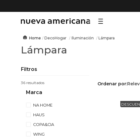
TÉRMI
DecoHogar
Iluminación
Lámpara
Lámpara
1
.
sf
2
.
ni
3
.
te
Filtros
4
.
le
36
Ordenar por
Relev
5
.
ho
Marca
6
.
ca
DESCUEN
NA HOME
7
.
or
HAUS
8
.
hy
COPA&CIA
9
.
al
WING