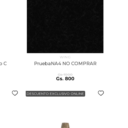
WING
o C
PruebaNA4 NO COMPRAR
Gs.
1000
Gs.
800
DESCUENTO EXCLUSIVO ONLINE