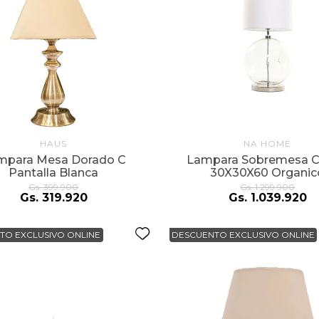
HAUS
NA HOME
mpara Mesa Dorado C
Lampara Sobremesa Cr
Pantalla Blanca
30X30X60 Organic
Gs.
399
.
900
Gs.
1
.
299
.
900
Gs.
319
.
920
Gs.
1
.
039
.
920
TO EXCLUSIVO ONLINE
DESCUENTO EXCLUSIVO ONLINE