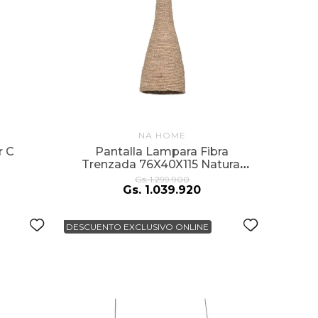
NA HOME
r C
Pantalla Lampara Fibra
Trenzada 76X40X115 Natural
Grande
Gs.
1
.
299
.
900
Gs.
1
.
039
.
920
DESCUENTO EXCLUSIVO ONLINE