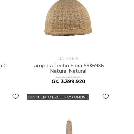
NA HOME
a C
Lampara Techo Fibra 69X69X61
Natural Natural
Gs.
4
.
249
.
900
Gs.
3
.
399
.
920
DESCUENTO EXCLUSIVO ONLINE