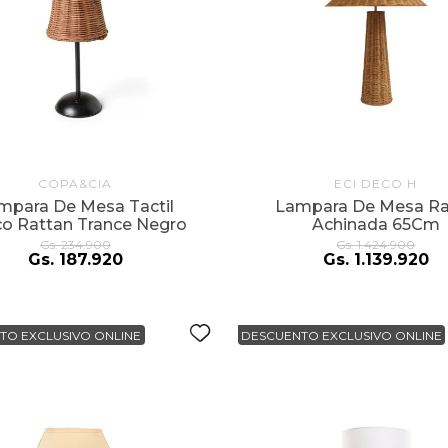
COPA&CIA
ECI DECO H
mpara De Mesa Tactil
Lampara De Mesa R
co Rattan Trance Negro
Achinada 65Cm
Gs.
234
.
900
Gs.
1
.
424
.
900
Gs.
187
.
920
Gs.
1
.
139
.
920
TO EXCLUSIVO ONLINE
DESCUENTO EXCLUSIVO ONLINE