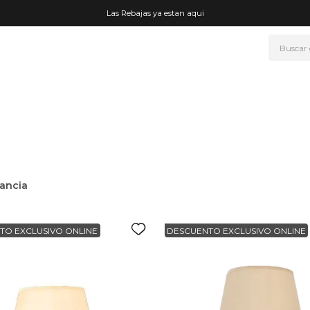
Las Rebajas ya estan aqui
Buscar
NOS MÁS BUSCADOS
era
ke
rmo
go
ancia
t wheels
fetera
TO EXCLUSIVO ONLINE
DESCUENTO EXCLUSIVO ONLINE
ganizador
drate
mohada