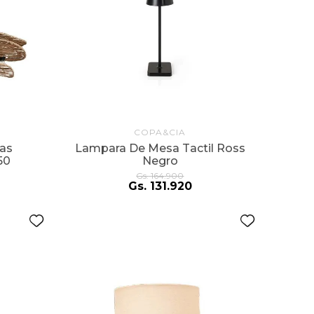
COPA&CIA
as
Lampara De Mesa Tactil Ross
50
Negro
Gs.
164
.
900
Gs.
131
.
920