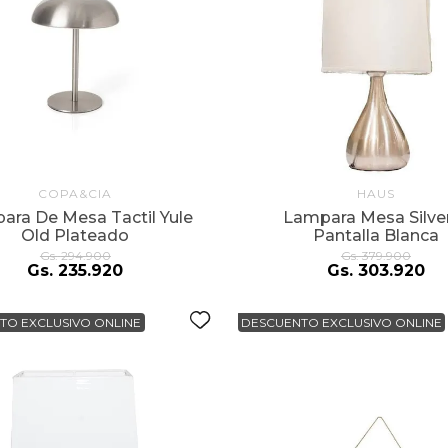
COPA&CIA
HAUS
ara De Mesa Tactil Yule
Lampara Mesa Silve
Old Plateado
Pantalla Blanca
Gs.
294
.
900
Gs.
379
.
900
Gs.
235
.
920
Gs.
303
.
920
TO EXCLUSIVO ONLINE
DESCUENTO EXCLUSIVO ONLINE