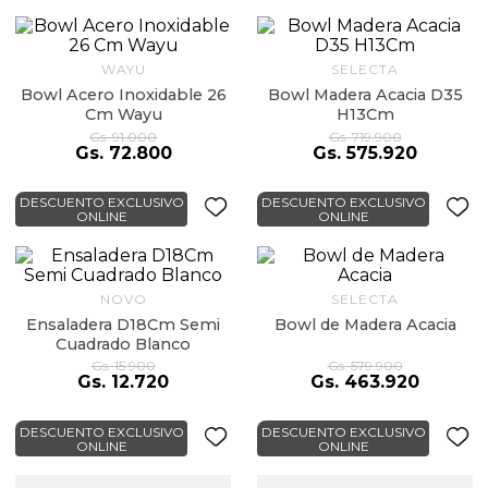
9
.
almohada
10
.
toalla
WAYU
SELECTA
Bowl Acero Inoxidable 26
Bowl Madera Acacia D35
Cm Wayu
H13Cm
Gs.
91
.
000
Gs.
719
.
900
Gs.
72
.
800
Gs.
575
.
920
DESCUENTO EXCLUSIVO
DESCUENTO EXCLUSIVO
ONLINE
ONLINE
NOVO
SELECTA
Ensaladera D18Cm Semi
Bowl de Madera Acacia
Cuadrado Blanco
Gs.
15
.
900
Gs.
579
.
900
Gs.
12
.
720
Gs.
463
.
920
DESCUENTO EXCLUSIVO
DESCUENTO EXCLUSIVO
ONLINE
ONLINE