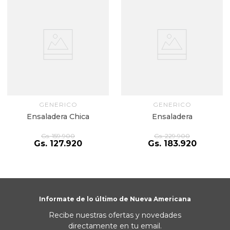
GENERICO
GENERICO
Ensaladera Chica
Ensaladera
Gs.
159
.
900
Gs.
229
.
900
Gs.
127
.
920
Gs.
183
.
920
Informate de lo último de Nueva Americana
Recibe nuestras ofertas y novedades
directamente en tu email.