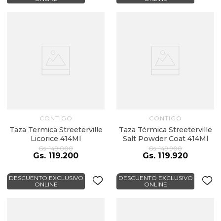
CONTIGO
CONTIGO
Taza Termica Streeterville
Taza Térmica Streeterville
Licorice 414Ml
Salt Powder Coat 414Ml
Gs.
149
.
000
Gs.
149
.
900
Gs.
119
.
200
Gs.
119
.
920
DESCUENTO EXCLUSIVO
DESCUENTO EXCLUSIVO
ONLINE
ONLINE