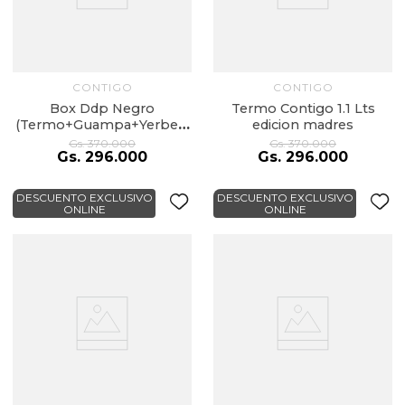
CONTIGO
CONTIGO
Box Ddp Negro
Termo Contigo 1.1 Lts
(Termo+Guampa+Yerbera
edicion madres
100% Cuero+Caja)
Gs.
370
.
000
Gs.
370
.
000
Gs.
296
.
000
Gs.
296
.
000
DESCUENTO EXCLUSIVO
DESCUENTO EXCLUSIVO
ONLINE
ONLINE