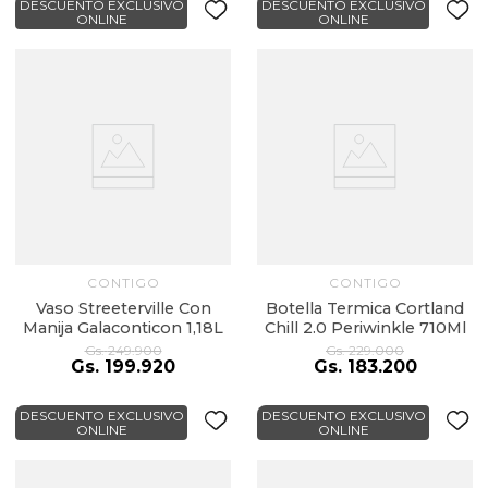
DESCUENTO EXCLUSIVO
DESCUENTO EXCLUSIVO
ONLINE
ONLINE
CONTIGO
CONTIGO
Vaso Streeterville Con
Botella Termica Cortland
Manija Galaconticon 1,18L
Chill 2.0 Periwinkle 710Ml
Gs.
249
.
900
Gs.
229
.
000
Gs.
199
.
920
Gs.
183
.
200
DESCUENTO EXCLUSIVO
DESCUENTO EXCLUSIVO
ONLINE
ONLINE