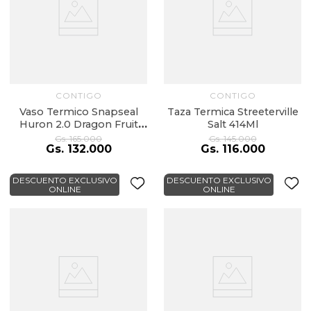
CONTIGO
CONTIGO
Vaso Termico Snapseal
Taza Termica Streeterville
Huron 2.0 Dragon Fruit
Salt 414Ml
709Ml
Gs.
165
.
000
Gs.
145
.
000
Gs.
132
.
000
Gs.
116
.
000
DESCUENTO EXCLUSIVO
DESCUENTO EXCLUSIVO
ONLINE
ONLINE