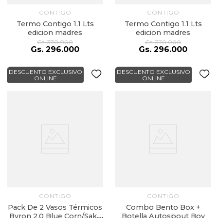
CONTIGO
CONTIGO
Termo Contigo 1.1 Lts
Termo Contigo 1.1 Lts
edicion madres
edicion madres
Gs.
370
.
000
Gs.
370
.
000
Gs.
296
.
000
Gs.
296
.
000
DESCUENTO EXCLUSIVO
DESCUENTO EXCLUSIVO
ONLINE
ONLINE
CONTIGO
CONTIGO
Pack De 2 Vasos Térmicos
Combo Bento Box +
Byron 2.0 Blue Corn/Sake
Botella Autospout Boy