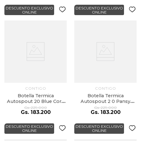
DESCUENTO EXCLUSIVO
DESCUENTO EXCLUSIVO
ONLINE
ONLINE
CONTIGO
CONTIGO
Botella Termica
Botella Termica
Autospout 20 Blue Corn
Autospout 2 0 Pansy
709Ml
709Ml
Gs.
229
.
000
Gs.
229
.
000
Gs.
183
.
200
Gs.
183
.
200
DESCUENTO EXCLUSIVO
DESCUENTO EXCLUSIVO
ONLINE
ONLINE