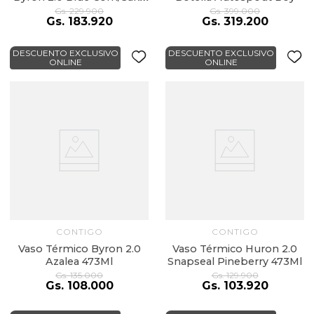
591Ml
Gs.
229
.
900
Gs.
399
.
000
Gs.
183
.
920
Gs.
319
.
200
DESCUENTO EXCLUSIVO
DESCUENTO EXCLUSIVO
ONLINE
ONLINE
CONTIGO
CONTIGO
Vaso Térmico Byron 2.0
Vaso Térmico Huron 2.0
Azalea 473Ml
Snapseal Pineberry 473Ml
Gs.
135
.
000
Gs.
129
.
900
Gs.
108
.
000
Gs.
103
.
920