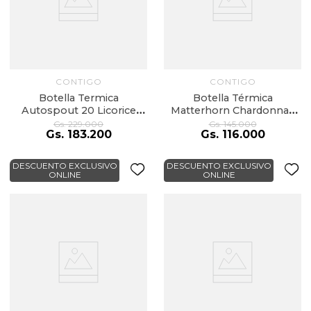
CONTIGO
CONTIGO
Botella Termica
Botella Térmica
Autospout 20 Licorice
Matterhorn Chardonnay
709Ml
591Ml
Gs.
229
.
000
Gs.
145
.
000
Gs.
183
.
200
Gs.
116
.
000
DESCUENTO EXCLUSIVO
DESCUENTO EXCLUSIVO
ONLINE
ONLINE