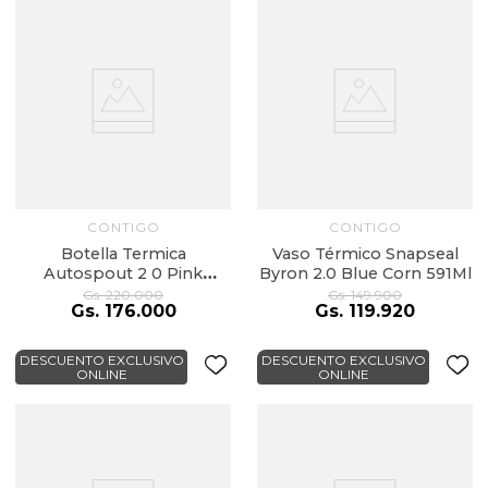
CONTIGO
CONTIGO
Botella Termica
Vaso Térmico Snapseal
Autospout 2 0 Pink
Byron 2.0 Blue Corn 591Ml
Lemonade 709Ml
Gs.
220
.
000
Gs.
149
.
900
Gs.
176
.
000
Gs.
119
.
920
DESCUENTO EXCLUSIVO
DESCUENTO EXCLUSIVO
ONLINE
ONLINE