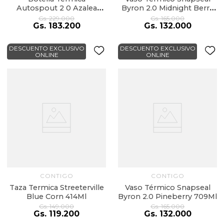
Autospout 2 0 Azalea
Byron 2.0 Midnight Berry
709Ml
709Ml
Gs.
229
.
000
Gs.
165
.
000
Gs.
183
.
200
Gs.
132
.
000
DESCUENTO EXCLUSIVO
DESCUENTO EXCLUSIVO
ONLINE
ONLINE
CONTIGO
CONTIGO
Taza Termica Streeterville
Vaso Térmico Snapseal
Blue Corn 414Ml
Byron 2.0 Pineberry 709Ml
Gs.
149
.
000
Gs.
165
.
000
Gs.
119
.
200
Gs.
132
.
000