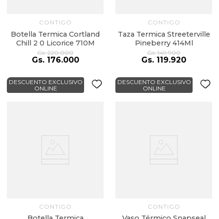
CONTIGO
CONTIGO
Botella Termica Cortland
Taza Termica Streeterville
Chill 2 0 Licorice 710M
Pineberry 414Ml
Gs.
220
.
000
Gs.
149
.
900
Gs.
176
.
000
Gs.
119
.
920
DESCUENTO EXCLUSIVO
DESCUENTO EXCLUSIVO
ONLINE
ONLINE
CONTIGO
CONTIGO
Botella Termica
Vaso Térmico Snapseal