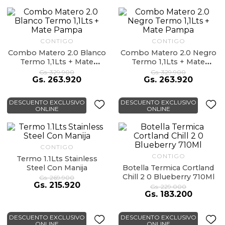
9
.
hydrate
10
.
toalla
CONTIGO
CONTIGO
Combo Matero 2.0 Blanco
Combo Matero 2.0 Negro
Termo 1,1Lts + Mate
Termo 1,1Lts + Mate
Pampa
Pampa
Gs.
329
.
900
Gs.
329
.
900
Gs.
263
.
920
Gs.
263
.
920
DESCUENTO EXCLUSIVO
DESCUENTO EXCLUSIVO
ONLINE
ONLINE
CONTIGO
CONTIGO
Termo 1.1Lts Stainless
Steel Con Manija
Botella Termica Cortland
Chill 2 0 Blueberry 710Ml
Gs.
269
.
900
Gs.
215
.
920
Gs.
229
.
000
Gs.
183
.
200
DESCUENTO EXCLUSIVO
DESCUENTO EXCLUSIVO
ONLINE
ONLINE