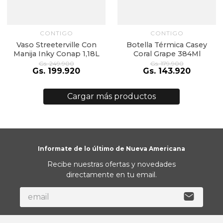
CONTIGO
CONTIGO
Vaso Streeterville Con
Botella Térmica Casey
Manija Inky Conap 1,18L
Coral Grape 384Ml
Gs.
249
.
900
Gs.
179
.
900
Gs.
199
.
920
Gs.
143
.
920
Informate de lo último de Nueva Americana
Recibe nuestras ofertas y novedades
directamente en tu email.