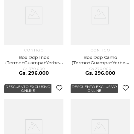
CONTIGO
CONTIGO
Box Ddp Inox
Box Ddp Camo
(Termo+Guampa+Yerbera
(Termo+Guampa+Yerbera
100% Cuero+Caja)
100% Cuero+Caja)
Gs.
370
.
000
Gs.
370
.
000
Gs.
296
.
000
Gs.
296
.
000
DESCUENTO EXCLUSIVO
DESCUENTO EXCLUSIVO
ONLINE
ONLINE