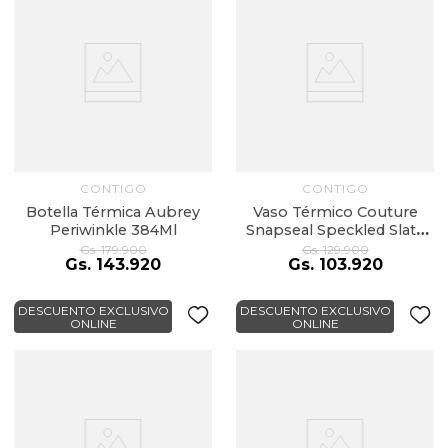
CONTIGO
CONTIGO
Botella Térmica Aubrey
Vaso Térmico Couture
Periwinkle 384Ml
Snapseal Speckled Slate
473Ml
Gs.
179
.
900
Gs.
129
.
900
Gs.
143
.
920
Gs.
103
.
920
DESCUENTO EXCLUSIVO
DESCUENTO EXCLUSIVO
ONLINE
ONLINE