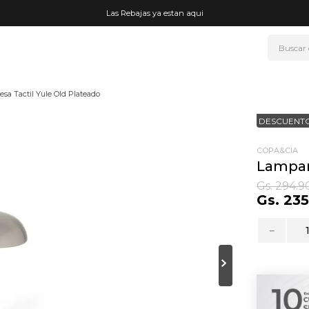
Las Rebajas ya estan aqui
Buscar
NOS MÁS BUSCADOS
sa Tactil Yule Old Plateado
era
DESCUENTO
ke
rmo
COPA&CIA
Lampar
go
Gs.
294
.
9
Gs.
235
t wheels
fetera
－
ganizador
mohada
drate