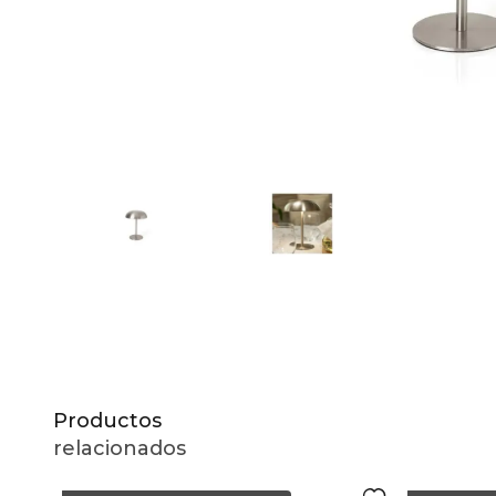
10
.
to
Productos
relacionados