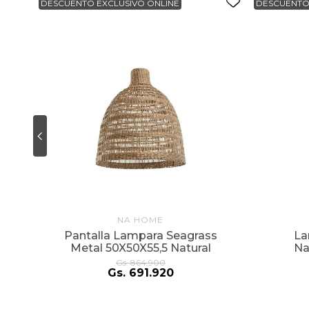
DESCUENTO EXCLUSIVO ONLINE
DESCUENTO
NA HOME
Pantalla Lampara Seagrass
La
Metal 50X50X55,5 Natural
Na
Gs.
864
.
900
Gs.
691
.
920