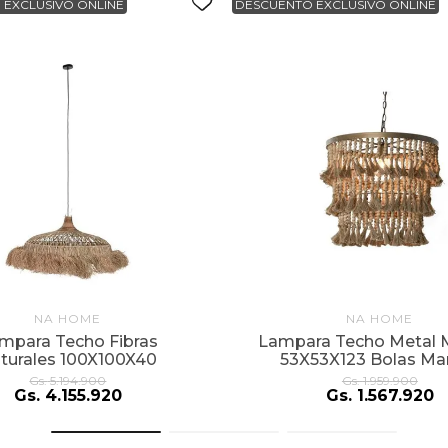
 EXCLUSIVO ONLINE
DESCUENTO EXCLUSIVO ONLINE
NA HOME
NA HOME
mpara Techo Fibras
Lampara Techo Metal 
turales 100X100X40
53X53X123 Bolas Ma
Gs.
5
.
194
.
900
Gs.
1
.
959
.
900
Gs.
4
.
155
.
920
Gs.
1
.
567
.
920