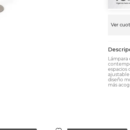
alla
Ver cuot
Lámpara d
contempo
espacios 
ajustable
diseño m
más acoge