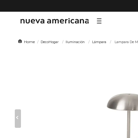
TÉRMI
DecoHogar
Iluminación
Lámpara
Lampara De Me
1
.
sf
2
.
ni
3
.
te
4
.
le
5
.
ho
6
.
ca
7
.
or
8
.
al
9
.
hy