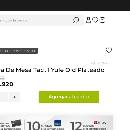
 en toda la tienda
 EXCLUSIVO ONLINE
SKU
:
2026501
a De Mesa Tactil Yule Old Plateado
00
.
920
Agregar al carrito
＋