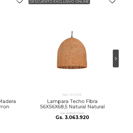
DESCUENTO EXCLUSIVO ONLINE
DESC
NA HOME
L
Madera
Lampara Techo Fibra
rron
56X56X68,5 Natural Natural
Gs.
3
.
829
.
900
Gs.
3
.
063
.
920