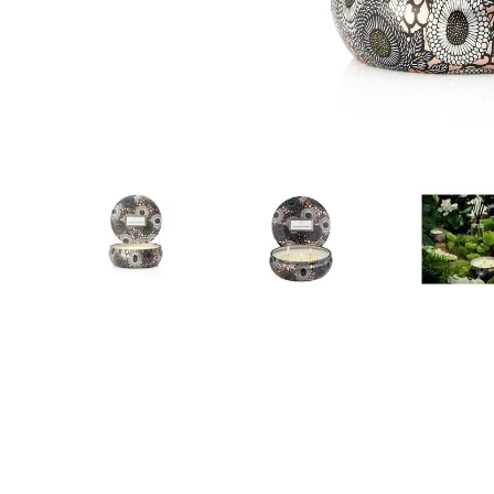
10
.
to