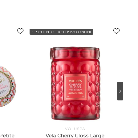
DESCUENTO EXCLUSIVO ONLINE
DESC
VOLUSPA
Petite
Vela Cherry Gloss Large