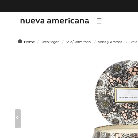
TÉRMI
DecoHogar
Sala/Dormitorio
Velas y Aromas
Vela
1
.
sf
2
.
ni
3
.
te
4
.
le
5
.
ho
6
.
ca
7
.
or
8
.
al
9
.
hy