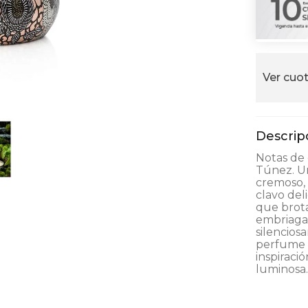
alla
Ver cuot
Notas de 
Túnez. U
cremoso, 
clavo de
que brota
embriagan
silencios
perfume 
inspiraci
luminosa.