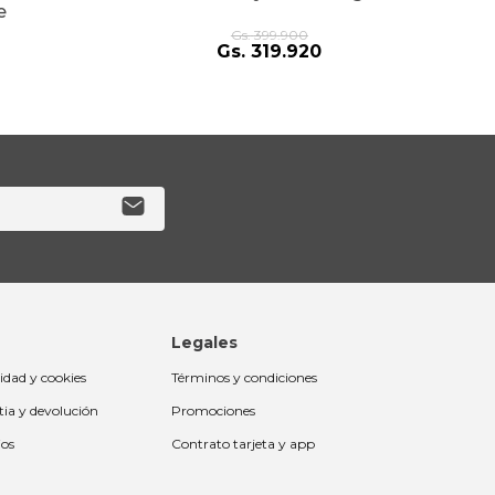
e
Gs.
399
.
900
Gs.
319
.
920
Legales
cidad y cookies
Términos y condiciones
tia y devolución
Promociones
ios
Contrato tarjeta y app