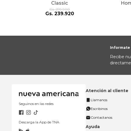
Classic
Hom
Gs.
299
.
900
Gs.
239
.
920
Informate
Recibe nu
directame
Atención al cliente
Llamanos
Seguinos en las redes
Escribinos
Contactanos
Descarga la App de TNA
Ayuda