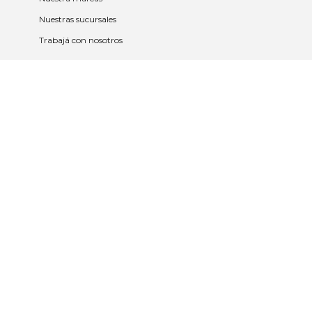
Nuestras sucursales
Trabajá con nosotros
Políticas
Políticas de privacidad y cookies
Política de garantía y devolución
Política de cambios
Legales
Términos y condiciones
Promociones
Contrato tarjeta y app
2023 © Nueva Americana Todos los
derechos reservados