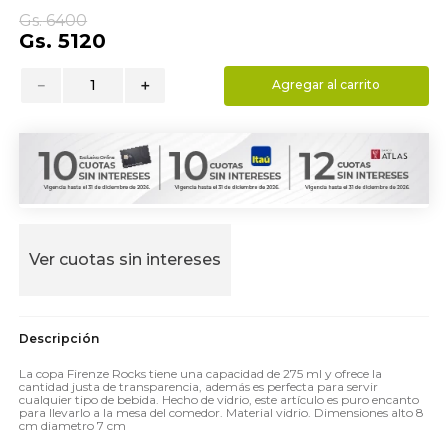
9
.
almohada
Gs.
6400
Gs.
5120
10
.
toalla
－
＋
Agregar al carrito
Ver cuotas sin intereses
La copa Firenze Rocks tiene una capacidad de 275 ml y ofrece la
cantidad justa de transparencia, además es perfecta para servir
cualquier tipo de bebida. Hecho de vidrio, este artículo es puro encanto
para llevarlo a la mesa del comedor. Material vidrio. Dimensiones alto 8
cm diametro 7 cm