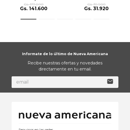
Gs.
177
.
000
Gs.
39
.
900
Gs.
141
.
600
Gs.
31
.
920
Informate de lo último de Nueva Americana
Recibe nuestras ofertas y novedades
directamente en tu email.
Seguinos en las redes