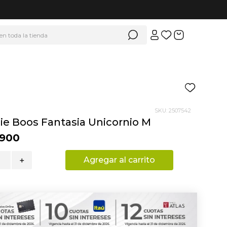
 en toda la tienda
SKU
:
2507542
ie Boos Fantasia Unicornio M
900
Agregar al carrito
＋