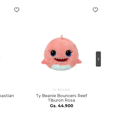
TY BEANIE
T
bastian
Ty Beanie Bouncers Reef
Tiburon Rosa
Gs.
44
.
900