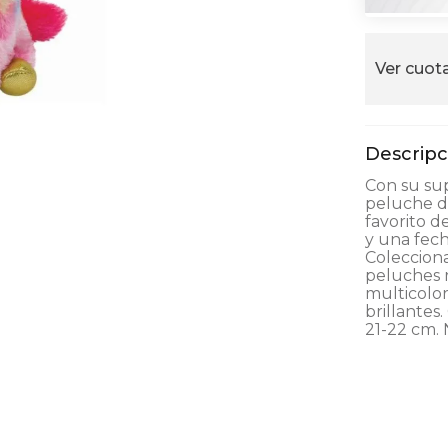
alla
Ver cuota
Con su sup
peluche d
favorito d
y una fech
Colecciona
peluches r
multicolor
brillantes
21-22 cm.