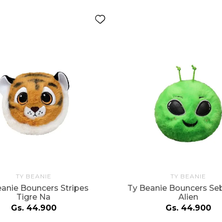
TY BEANIE
TY BEANIE
anie Bouncers Stripes
Ty Beanie Bouncers Se
Tigre Na
Alien
Gs.
44
.
900
Gs.
44
.
900