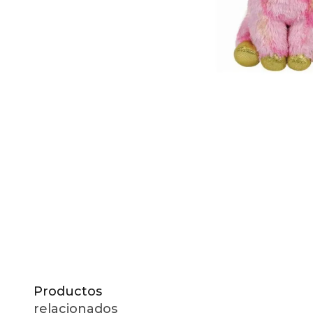
10
.
to
Productos
relacionados