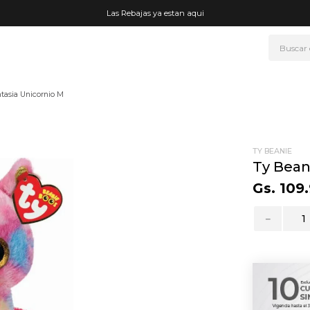
Las Rebajas ya estan aqui
Buscar
NOS MÁS BUSCADOS
tasia Unicornio M
era
ke
rmo
TY BEANIE
Ty Bean
go
Gs.
109
.
fetera
－
t wheels
ganizador
drate
mohada