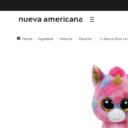
TÉRMI
Juguetería
Peluche
Peluche
Ty Beanie Boos Fan
1
.
sf
2
.
ni
3
.
te
4
.
le
5
.
ca
6
.
ho
7
.
or
8
.
hy
9
.
al