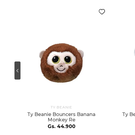
TY BEANIE
Ty Beanie Bouncers Banana
Ty Be
Monkey Re
Gs.
44
.
900