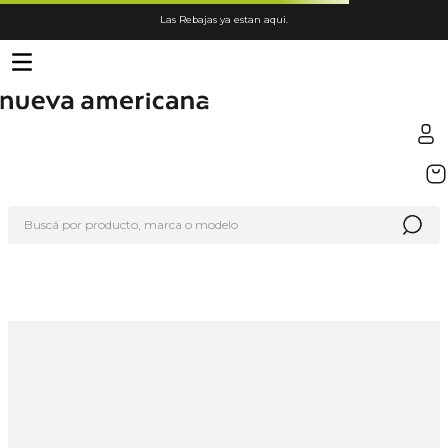
Las Rebajas ya estan aqui.
TÉRMINOS MÁS BUSCADOS
1
.
sfera
Buscá por producto, marca o modelo
2
.
nike
3
.
termo
4
.
lego
5
.
hot wheels
6
.
cafetera
7
.
organizador
8
.
hydrate