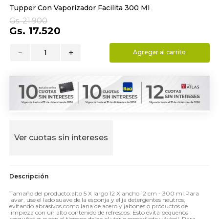
Tupper Con Vaporizador Facilita 300 Ml
9
.
almohada
Gs.
21
.
900
10
.
toalla
Gs.
17
.
520
－
＋
Agregar al carrito
Ver cuotas sin intereses
Tamaño del producto:alto 5 X largo 12 X ancho 12 cm - 300 ml.Para
lavar, use el lado suave de la esponja y elija detergentes neutros,
evitando abrasivos como lana de acero y jabones o productos de
limpieza con un alto contenido de refrescos. Esto evita pequeños
rasguños que con el tiempo dejan el vidrio esmerilado y frágil. Para