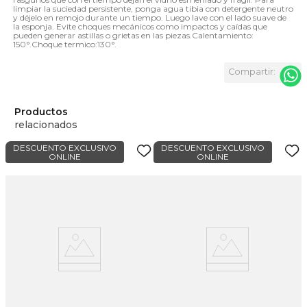
limpiar la suciedad persistente, ponga agua tibia con detergente neutro
y déjelo en remojo durante un tiempo. Luego lave con el lado suave de
la esponja. Evite choques mecánicos como impactos y caídas que
pueden generar astillas o grietas en las piezas.Calentamiento:
150°.Choque termico:130°.
Productos
relacionados
DESCUENTO EXCLUSIVO
DESCUENTO EXCLUSIVO
ONLINE
ONLINE