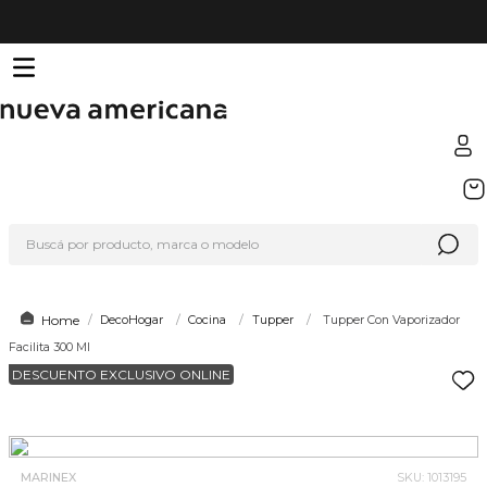
TÉRMINOS MÁS BUSCADOS
1
.
sfera
Buscá por producto, marca o modelo
2
.
nike
3
.
termo
4
.
lego
DecoHogar
Cocina
Tupper
Tupper Con Vaporizador
Facilita 300 Ml
5
.
cafetera
DESCUENTO EXCLUSIVO ONLINE
6
.
hot wheels
7
.
organizador
8
.
hydrate
MARINEX
SKU
:
1013195