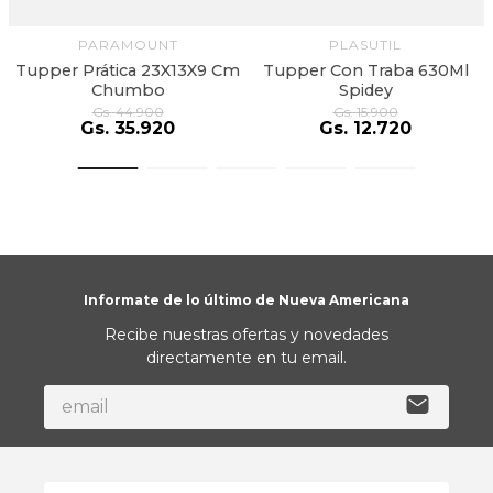
PARAMOUNT
PLASUTIL
Tupper Prática 23X13X9 Cm
Tupper Con Traba 630Ml
Chumbo
Spidey
Gs.
44
.
900
Gs.
15
.
900
Gs.
35
.
920
Gs.
12
.
720
Informate de lo último de Nueva Americana
Recibe nuestras ofertas y novedades
directamente en tu email.