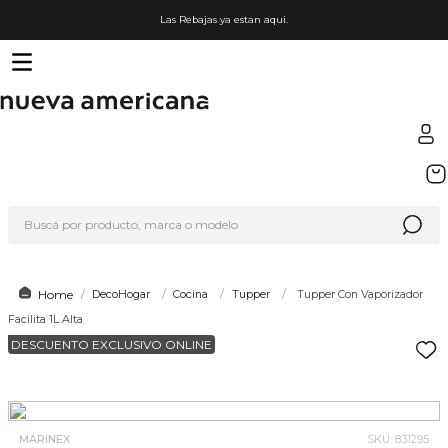
Las Rebajas ya estan aqui.
TÉRMINOS MÁS BUSCADOS
1
.
sfera
Buscá por producto, marca o modelo
2
.
nike
3
.
lego
4
.
termo
DecoHogar
Cocina
Tupper
Tupper Con Vaporizador
Facilita 1L Alta
5
.
cafetera
DESCUENTO EXCLUSIVO ONLINE
6
.
hot wheels
7
.
organizador
8
.
almohada
MARINEX
SKU
:
831295