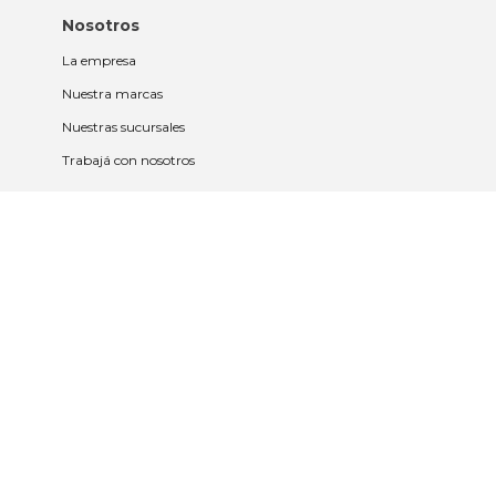
Nosotros
La empresa
Nuestra marcas
Nuestras sucursales
Trabajá con nosotros
Políticas
Políticas de privacidad y cookies
Política de garantía y devolución
Política de cambios
Legales
Términos y condiciones
Promociones
Contrato tarjeta y app