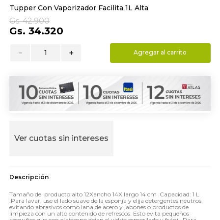
Tupper Con Vaporizador Facilita 1L Alta
9
.
hydrate
Gs.
42
.
900
10
.
toalla
Gs.
34
.
320
－
＋
Agregar al carrito
Ver cuotas sin intereses
Tamaño del producto:alto 12Xancho 14X largo 14 cm .Capacidad: 1 L
.Para lavar, use el lado suave de la esponja y elija detergentes neutros,
evitando abrasivos como lana de acero y jabones o productos de
limpieza con un alto contenido de refrescos. Esto evita pequeños
rasguños que con el tiempo dejan el vidrio esmerilado y frágil. Para