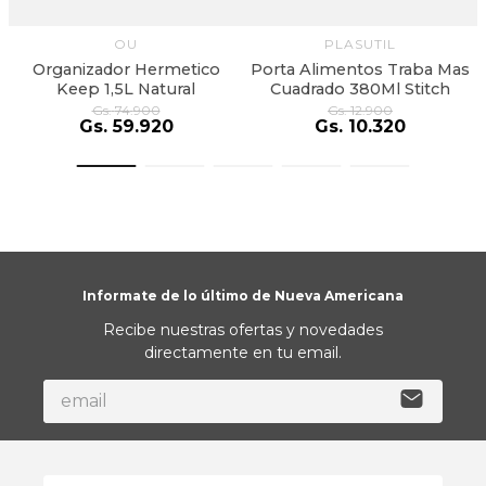
OU
PLASUTIL
Organizador Hermetico
Porta Alimentos Traba Mas
Keep 1,5L Natural
Cuadrado 380Ml Stitch
Gs.
74
.
900
Gs.
12
.
900
Gs.
59
.
920
Gs.
10
.
320
Informate de lo último de Nueva Americana
Recibe nuestras ofertas y novedades
directamente en tu email.