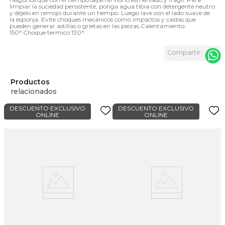
limpiar la suciedad persistente, ponga agua tibia con detergente neutro
y déjelo en remojo durante un tiempo. Luego lave con el lado suave de
la esponja. Evite choques mecánicos como impactos y caídas que
pueden generar astillas o grietas en las piezas.Calentamiento:
150°.Choque termico:130°.
Productos
relacionados
DESCUENTO EXCLUSIVO
DESCUENTO EXCLUSIVO
ONLINE
ONLINE