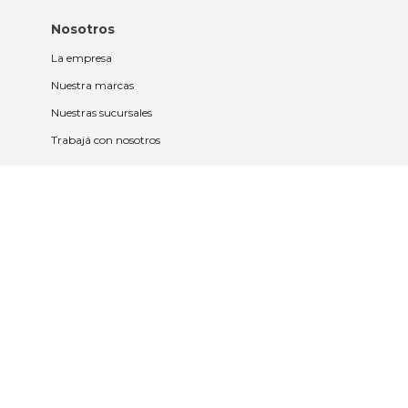
Nosotros
La empresa
Nuestra marcas
Nuestras sucursales
Trabajá con nosotros
Políticas
Políticas de privacidad y cookies
Política de garantía y devolución
Política de cambios
Legales
Términos y condiciones
Promociones
Contrato tarjeta y app