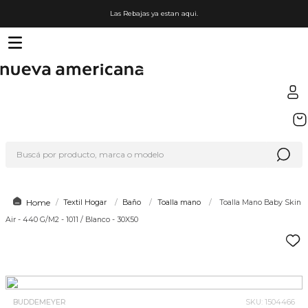
Las Rebajas ya estan aqui.
TÉRMINOS MÁS BUSCADOS
1
.
sfera
Buscá por producto, marca o modelo
2
.
nike
3
.
termo
4
.
lego
Textil Hogar
Baño
Toalla mano
Toalla Mano Baby Skin
Air - 440 G/M2 - 1011 / Blanco - 30X50
5
.
cafetera
6
.
hot wheels
7
.
organizador
8
.
hydrate
BUDDEMEYER
SKU
:
1504466