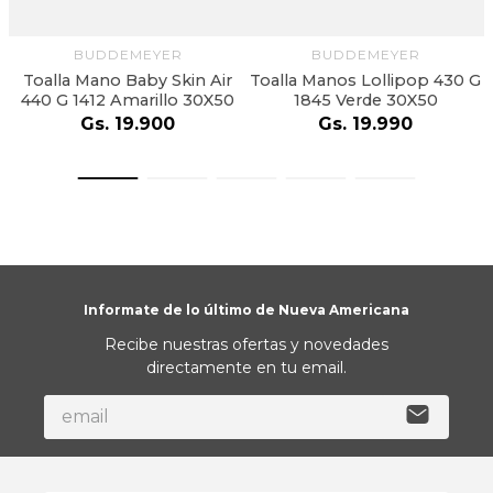
BUDDEMEYER
BUDDEMEYER
Toalla Mano Baby Skin Air
Toalla Manos Lollipop 430 G
440 G 1412 Amarillo 30X50
1845 Verde 30X50
Gs.
19
.
900
Gs.
19
.
990
Informate de lo último de Nueva Americana
Recibe nuestras ofertas y novedades
directamente en tu email.