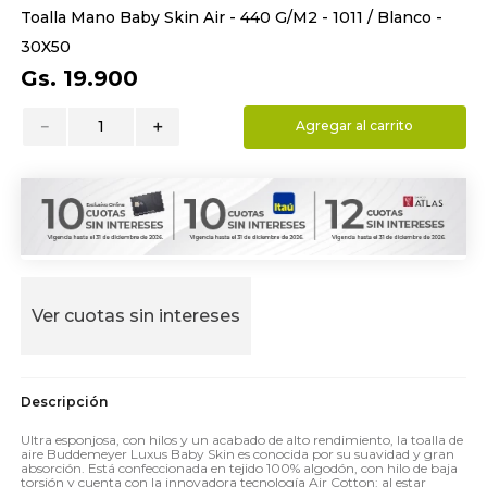
Toalla Mano Baby Skin Air - 440 G/M2 - 1011 / Blanco -
9
.
almohada
30X50
10
.
toalla
Gs.
19
.
900
－
＋
Agregar al carrito
Ver cuotas sin intereses
Ultra esponjosa, con hilos y un acabado de alto rendimiento, la toalla de
aire Buddemeyer Luxus Baby Skin es conocida por su suavidad y gran
absorción. Está confeccionada en tejido 100% algodón, con hilo de baja
torsión y cuenta con la innovadora tecnología Air Cotton: al estar