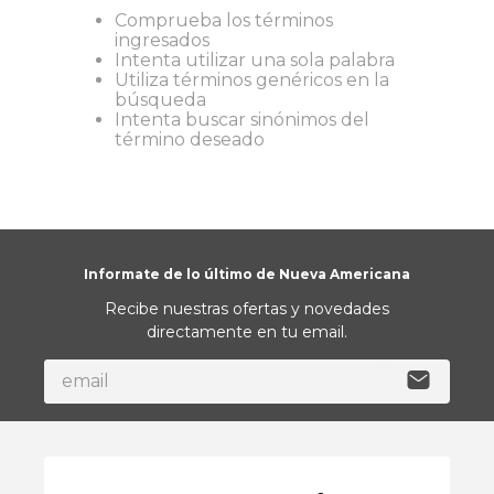
Comprueba los términos
9
.
almohada
ingresados
Intenta utilizar una sola palabra
10
.
toalla
Utiliza términos genéricos en la
búsqueda
Intenta buscar sinónimos del
término deseado
Informate de lo último de Nueva Americana
Recibe nuestras ofertas y novedades
directamente en tu email.