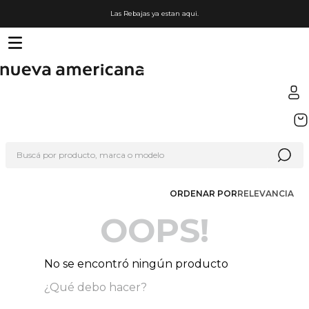
Las Rebajas ya estan aqui.
TÉRMINOS MÁS BUSCADOS
1
.
sfera
Buscá por producto, marca o modelo
2
.
nike
3
.
termo
ORDENAR POR
RELEVANCIA
4
.
lego
OOPS!
5
.
cafetera
6
.
hot wheels
No se encontró ningún producto
7
.
organizador
¿Qué debo hacer?
8
.
hydrate