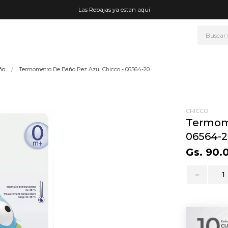
Las Rebajas ya estan aqui
Buscar
NOS MÁS BUSCADOS
ño
Termometro De Baño Pez Azul Chicco - 06564-20
era
ke
go
CHICCO
Termome
rmo
06564-
fetera
Gs.
90
.
t wheels
－
ganizador
mohada
drate