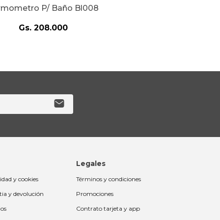
rmometro P/ Baño Bl008
Gs.
208
.
000
Legales
cidad y cookies
Términos y condiciones
tia y devolución
Promociones
ios
Contrato tarjeta y app