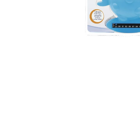
10
.
to