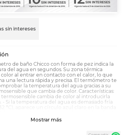
s sin intereses
etro de baño Chicco con forma de pez indica la
ra del agua en segundos. Su zona térmica
color al entrar en contacto con el calor, lo que
a una lectura rápida y precisa. El termómetro te
omprobar la temperatura del agua gracias a su
osensible que cambia de color. Características:
 termosensible cambia de color al introducirla
. - Si la temperatura del agua es demasiado fría
a 32 °C), aparece un círculo azul claro en la banda
 Si la temperatura del agua es demasiado caliente
a 38 °C), aparece un círculo rojo en la inscripción
Mostrar más
 diseño divertido y apto para niños con forma de
amarillo. - Flota en el agua.