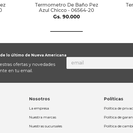
ez
Termometro De Baño Pez
Te
0
Azul Chicco - 06564-20
Gs.
90
.
000
 de lo último de Nueva Americana
estras ofertas y novedades
nte en tu email.
Nosotros
Políticas
La empresa
Política de priva
Nuestra marcas
Política de garan
Nuestras sucursales
Política de camb