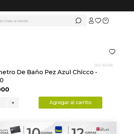
 en toda la tienda
SKU
:
841156
tro De Baño Pez Azul Chicco -
20
000
Agregar al carrito
＋