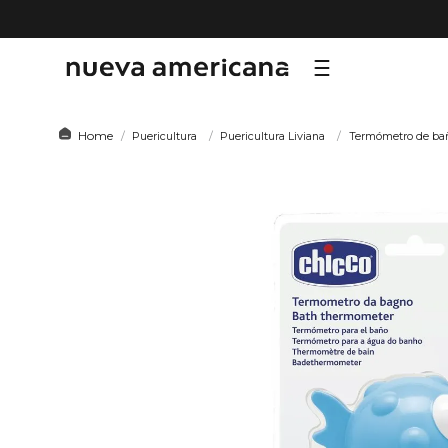
TÉRMI
Puericultura
Puericultura Liviana
Termómetro de ba
1
.
sf
2
.
ni
3
.
le
4
.
te
5
.
ca
6
.
ho
7
.
or
8
.
al
9
.
hy