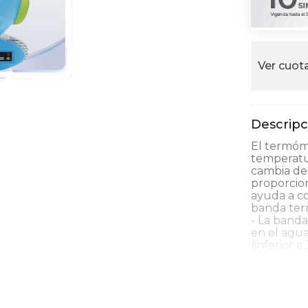
alla
Ver cuota
El termóm
temperatu
cambia de 
proporcion
ayuda a c
banda term
- La banda
en el agua
(inferior 
térmica. -
(superior 
"Hi". - Un
pez globo 