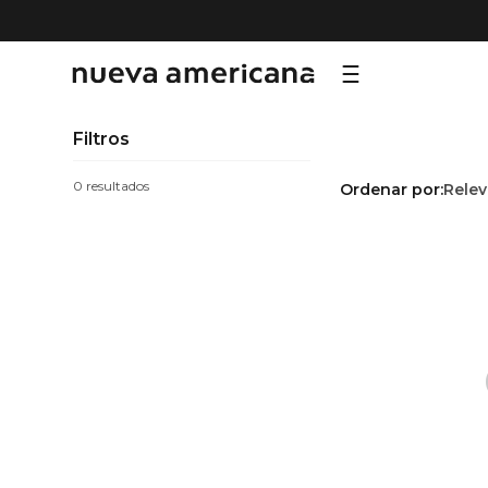
TÉRMI
Filtros
1
.
sf
0
Ordenar por
Relev
2
.
ni
3
.
te
4
.
le
5
.
ca
6
.
ho
7
.
or
8
.
hy
9
.
al