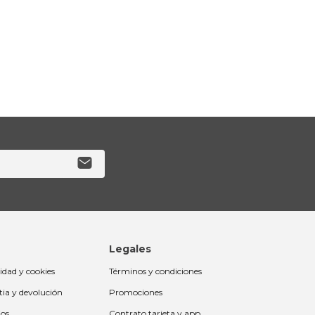
Legales
cidad y cookies
Términos y condiciones
tia y devolución
Promociones
ios
Contrato tarjeta y app