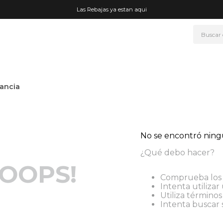
Las Rebajas ya estan aqui
Buscar
NOS MÁS BUSCADOS
era
ancia
ke
rmo
go
No se encontró nin
fetera
¿Qué debo hacer?
t wheels
OOPS!
Comprueba los 
ganizador
Intenta utilizar
Utiliza término
drate
Intenta buscar
mohada