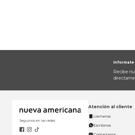
10
.
to
Informate
Recibe nu
directame
Atención al cliente
Llamanos
Seguinos en las redes
Escribinos
Contactanos