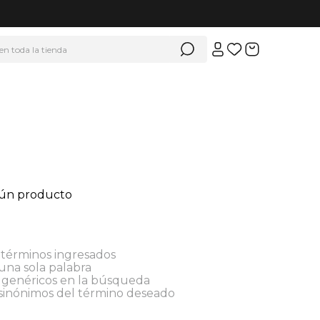
 en toda la tienda
gún producto
términos ingresados
 una sola palabra
s genéricos en la búsqueda
 sinónimos del término deseado