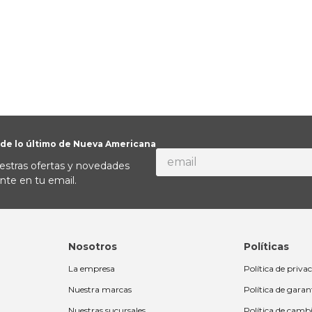
alla
 de lo último de Nueva Americana
estras ofertas y novedades
nte en tu email.
Nosotros
Políticas
La empresa
Política de priva
Nuestra marcas
Política de garan
Nuestras sucursales
Política de camb