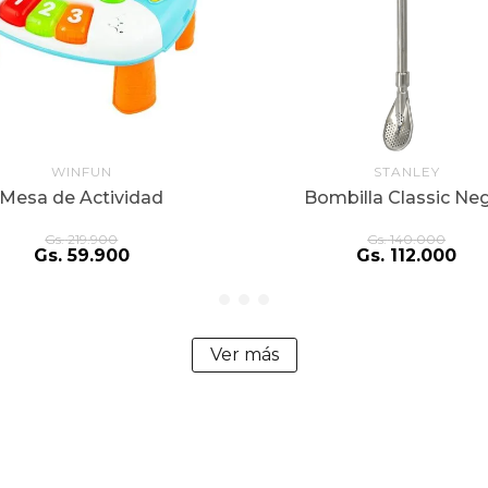
WINFUN
STANLEY
Mesa de Actividad
Bombilla Classic Ne
Gs.
219
.
900
Gs.
140
.
000
Gs.
59
.
900
Gs.
112
.
000
Ver más