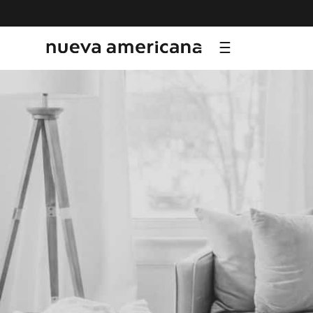
TÉRMI
1
.
sf
2
.
ni
3
.
te
4
.
le
5
.
ca
6
.
ho
7
.
or
8
.
hy
9
.
al