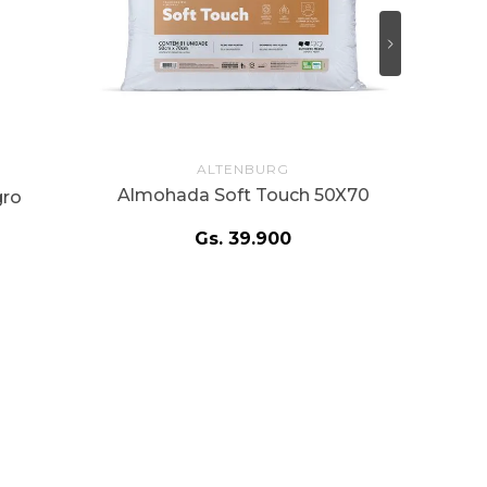
ALTENBURG
Almohada Soft Touch 50X70
gro
Gs.
39
.
900