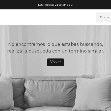
Las Rebajas ya estan aqui
Buscar
NOS MÁS BUSCADOS
era
No encontramos lo que estabas buscando,
ke
realizá la búsqueda con un término similar.
rmo
Volver
go
fetera
t wheels
ganizador
drate
mohada