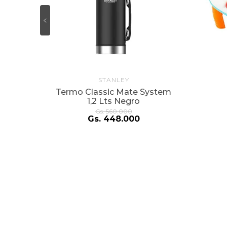
STANLEY
Termo Classic Mate System
1,2 Lts Negro
Gs.
560
.
000
Gs.
448
.
000