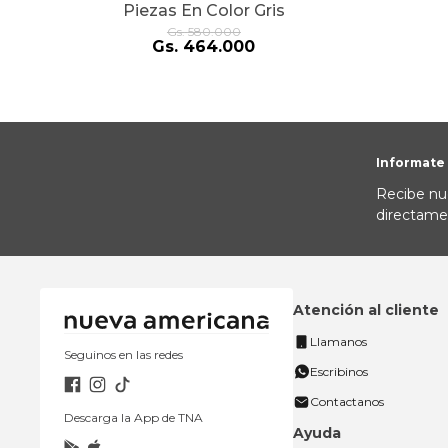
Piezas En Color Gris
Gs.
580
.
000
Gs.
464
.
000
Informate
Recibe nu
directame
Atención al cliente
Llamanos
Seguinos en las redes
Escribinos
Contactanos
Descarga la App de TNA
Ayuda