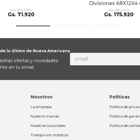
Divisiones 68X12X4
Madera
Gs.
184
.
900
Gs.
219
.
900
Gs.
71
.
920
Gs.
175
.
920
 de lo último de Nueva Americana
estras ofertas y novedades
nte en tu email.
Nosotros
Políticas
La empresa
Política de priva
Nuestra marcas
Política de garan
Nuestras sucursales
Política de camb
Trabajá con nosotros