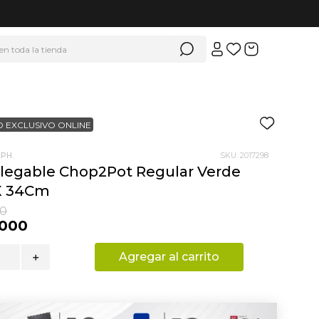
 en toda la tienda
 EXCLUSIVO ONLINE
PH.
SKU
:
2017298
Plegable Chop2Pot Regular Verde
X 34Cm
0
000
Agregar al carrito
＋