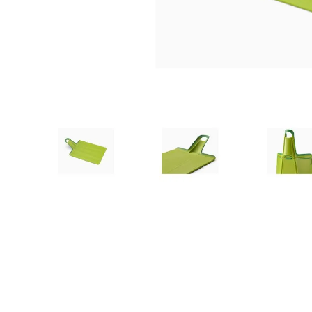
10
.
to