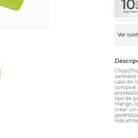
alla
Ver cuot
Chop2Pot™
variedad 
caso de l
compost. 
antidesli
tipo de p
mango, lo
crear un 
garantiz
más efici