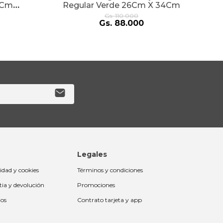
 Cm
Regular Verde 26Cm X 34Cm
Gs.
110
.
000
Gs.
88
.
000
Legales
cidad y cookies
Términos y condiciones
tia y devolución
Promociones
ios
Contrato tarjeta y app