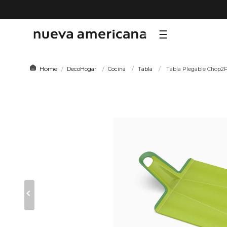
TÉRMI
DecoHogar
Cocina
Tabla
Tabla Plegable Chop2
1
.
sf
2
.
ni
3
.
te
4
.
le
5
.
ho
6
.
ca
7
.
or
8
.
al
9
.
hy