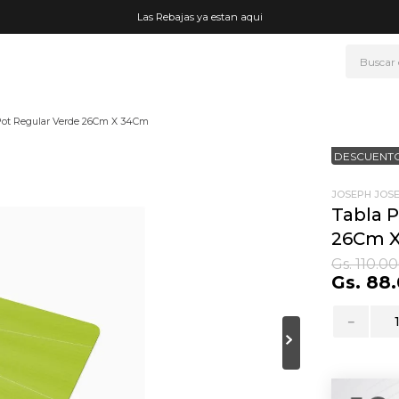
Las Rebajas ya estan aqui
Buscar
NOS MÁS BUSCADOS
Pot Regular Verde 26Cm X 34Cm
era
DESCUENTO
ke
rmo
JOSEPH JOSE
Tabla 
go
26Cm 
t wheels
Gs.
110
.
00
Gs.
88
.
fetera
ganizador
－
mohada
drate