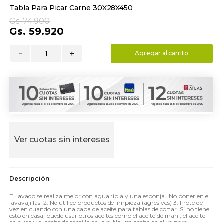
Tabla Para Picar Carne 30X28X450
9
.
hydrate
Gs.
74
.
900
10
.
toalla
Gs.
59
.
920
－
＋
Agregar al carrito
Ver cuotas sin intereses
El lavado se realiza mejor con agua tibia y una esponja. ¡No poner en el
lavavajillas! 2. No utilice productos de limpieza (agresivos) 3. Frote de
vez en cuando con una capa de aceite para tablas de cortar. Si no tiene
esto en casa, puede usar otros aceites como el aceite de maní, el aceite
de nuez y el aceite de semilla de uva. No use aceite de oliva para