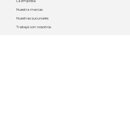
La empresa
Nuestra marcas
Nuestras sucursales
Trabajá con nosotros
Políticas
Políticas de privacidad y cookies
Política de garantía y devolución
Política de cambios
Legales
Términos y condiciones
Promociones
Contrato tarjeta y app
2023 © Nueva Americana Todos los