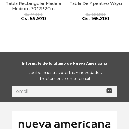
Tabla Rectangular Madera
Tabla De Aperitivo Wayu
Medium 30*21*2Cm
Gs.
74
.
900
Gs.
206
.
500
Gs.
59
.
920
Gs.
165
.
200
Informate de lo último de Nueva Americana
Recibe nuestras ofertas y novedades
directamente en tu email.