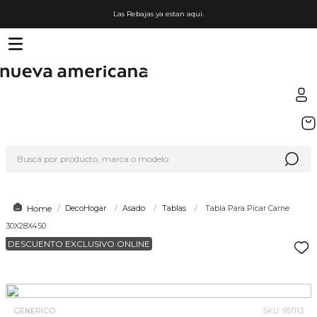
Las Rebajas ya estan aqui.
TÉRMINOS MÁS BUSCADOS
1
.
sfera
Buscá por producto, marca o modelo
2
.
nike
3
.
lego
4
.
termo
DecoHogar
Asado
Tablas
Tabla Para Picar Carne
30X28X450
5
.
cafetera
DESCUENTO EXCLUSIVO ONLINE
6
.
hot wheels
7
.
organizador
8
.
almohada
GENERICO
SKU
:
951113