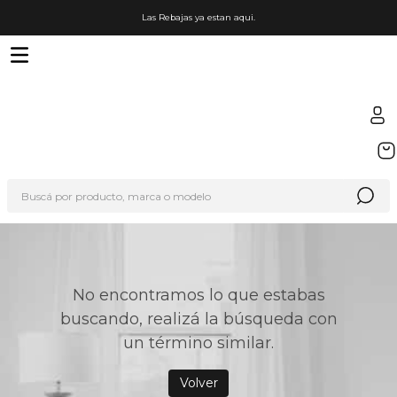
Las Rebajas ya estan aqui.
TÉRMINOS MÁS BUSCADOS
1
.
sfera
Buscá por producto, marca o modelo
2
.
nike
3
.
termo
4
.
lego
5
.
hot wheels
No encontramos lo que estabas
buscando, realizá la búsqueda con
6
.
cafetera
un término similar.
7
.
organizador
Volver
8
.
hydrate