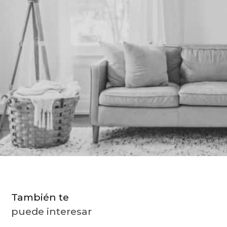
9
.
almohada
10
.
toalla
También te
puede interesar