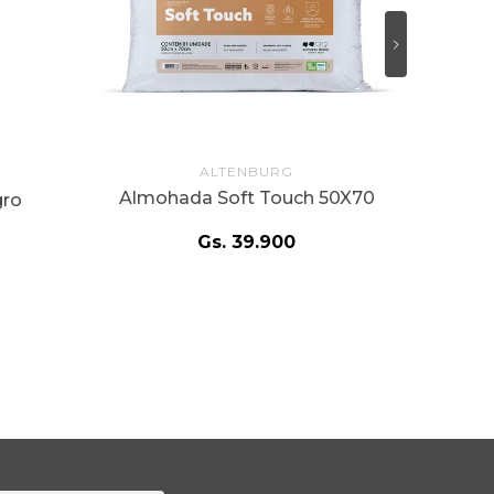
ALTENBURG
Almohada Soft Touch 50X70
gro
Gs.
39
.
900