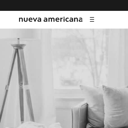
TÉRMI
1
.
sf
2
.
ni
3
.
te
4
.
le
5
.
ca
6
.
ho
7
.
or
8
.
hy
9
.
al