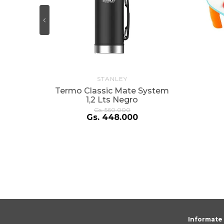
STANLEY
Termo Classic Mate System
1,2 Lts Negro
Gs.
560
.
000
Gs.
448
.
000
Informate