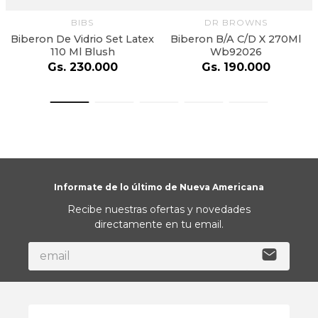
BIBS
DR BROWNS
Biberon De Vidrio Set Latex
Biberon B/A C/D X 270Ml
110 Ml Blush
Wb92026
Gs.
230
.
000
Gs.
190
.
000
Informate de lo último de Nueva Americana
Recibe nuestras ofertas y novedades
directamente en tu email.