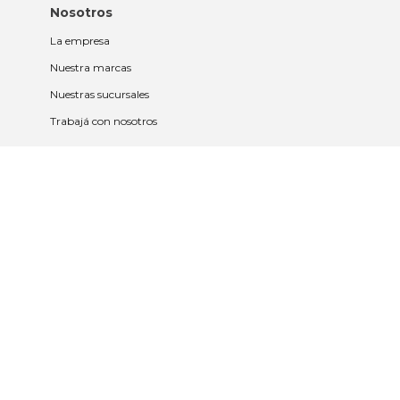
Nosotros
La empresa
Nuestra marcas
Nuestras sucursales
Trabajá con nosotros
Políticas
Políticas de privacidad y cookies
Política de garantía y devolución
Política de cambios
Legales
Términos y condiciones
Promociones
Contrato tarjeta y app