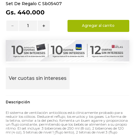
Set De Regalo C Sb05407
9
.
almohada
Gs.
440
.
000
10
.
toalla
－
＋
Agregar al carrito
Ver cuotas sin intereses
El sistema de ventilación anticólicos está clínicamente probado para
reducir los cólicos. Reduce el reflujo, los eructos y los gases. La forma de
la tetina, similar a la del pecho, fomenta un buen agarre y proporciona
un flujo constante, permitiendo que los bebés se alimenten a su propio
ritmo. El set incluye: 3 biberones de 250 ml (8 oz), 2 biberones de 120
ml (4 oz), 5 tetinas de nivel 1 (flujo lento), 2 tetinas de nivel 3 (flujo