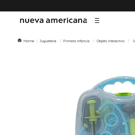
TÉRMI
Juguetería
Primera Infancia
Objeto interactivo
S
1
.
sf
2
.
ni
3
.
te
4
.
le
5
.
ca
6
.
ho
7
.
or
8
.
hy
9
.
al