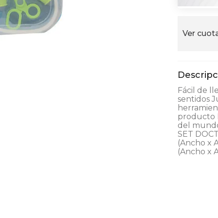
alla
Ver cuota
Fácil de l
sentidos J
herramien
producto L
del mundo
SET DOCTO
(Ancho x A
(Ancho x A