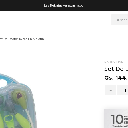
Las Rebajas ya estan aqui
Buscar
NOS MÁS BUSCADOS
et De Doctor 16Pcs En Maletin
era
ke
rmo
HAPPY LINE
Set De 
go
Gs.
144
.
fetera
－
t wheels
ganizador
drate
mohada