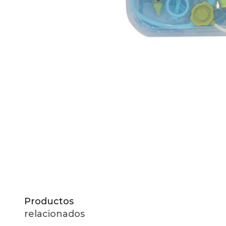
10
.
to
Productos
relacionados