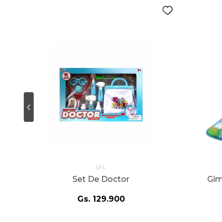
SFL
Set De Doctor
Gim
Gs.
129
.
900