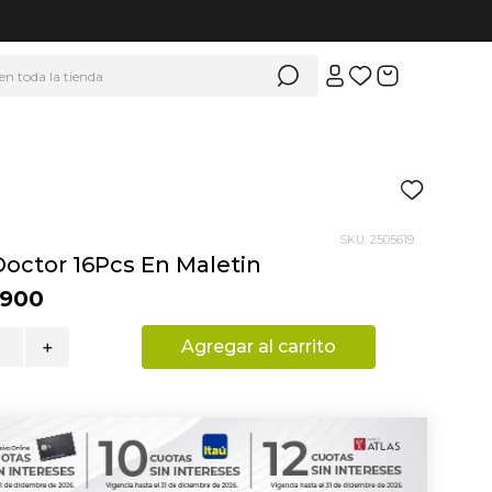
 en toda la tienda
SKU
:
2505619
Doctor 16Pcs En Maletin
900
Agregar al carrito
＋