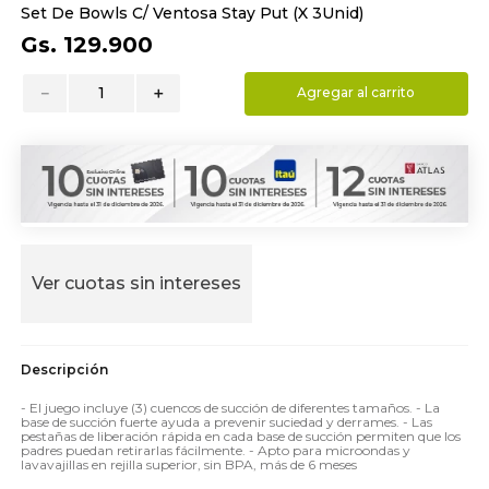
Set De Bowls C/ Ventosa Stay Put (X 3Unid)
9
.
almohada
Gs.
129
.
900
10
.
toalla
－
＋
Agregar al carrito
Ver cuotas sin intereses
- El juego incluye (3) cuencos de succión de diferentes tamaños. - La
base de succión fuerte ayuda a prevenir suciedad y derrames. - Las
pestañas de liberación rápida en cada base de succión permiten que los
padres puedan retirarlas fácilmente. - Apto para microondas y
lavavajillas en rejilla superior, sin BPA, más de 6 meses