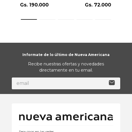
Gs.
190
.
000
Gs.
72
.
000
Informate de lo último de Nueva Americana
Recibe nuestras ofertas y novedades
directamente en tu email.
Seguinos en las redes