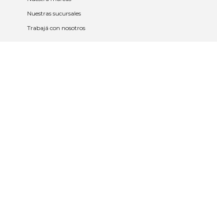
Nuestras sucursales
Trabajá con nosotros
Políticas
Políticas de privacidad y cookies
Política de garantía y devolución
Política de cambios
Legales
Términos y condiciones
Promociones
Contrato tarjeta y app
2023 © Nueva Americana Todos los
derechos reservados