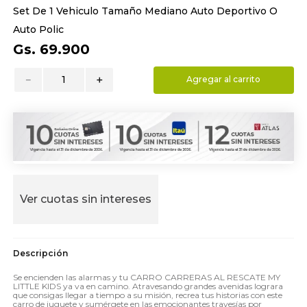
Set De 1 Vehiculo Tamaño Mediano Auto Deportivo O
9
.
almohada
Auto Polic
10
.
toalla
Gs.
69
.
900
－
＋
Agregar al carrito
Ver cuotas sin intereses
Se encienden las alarmas y tu CARRO CARRERAS AL RESCATE MY
LITTLE KIDS ya va en camino. Atravesando grandes avenidas lograra
que consigas llegar a tiempo a su misión, recrea tus historias con este
carro de juguete y sumérgete en las emocionantes travesías por