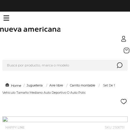
TÉRMINOS MÁS BUSCADOS
1
.
sfera
Buscá por producto, marca o modelo
2
.
nike
3
.
termo
4
.
lego
Juguetería
Aire libre
Carrito montable
Set De 1
Vehiculo Tamaño Mediano Auto Deportivo O Auto Polic
5
.
hot wheels
6
.
cafetera
7
.
organizador
8
.
hydrate
HAPPY LINE
SKU
:
2506751