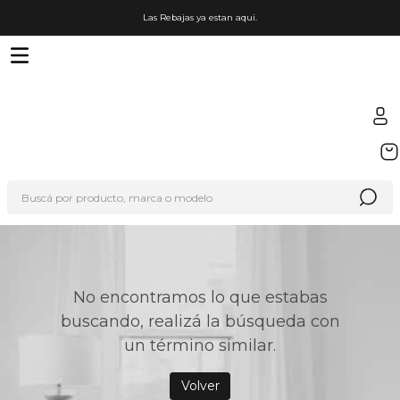
Las Rebajas ya estan aqui.
TÉRMINOS MÁS BUSCADOS
1
.
sfera
Buscá por producto, marca o modelo
2
.
nike
3
.
termo
4
.
lego
No encontramos lo que estabas
5
.
hot wheels
buscando, realizá la búsqueda con
6
.
cafetera
un término similar.
7
.
organizador
Volver
8
.
hydrate