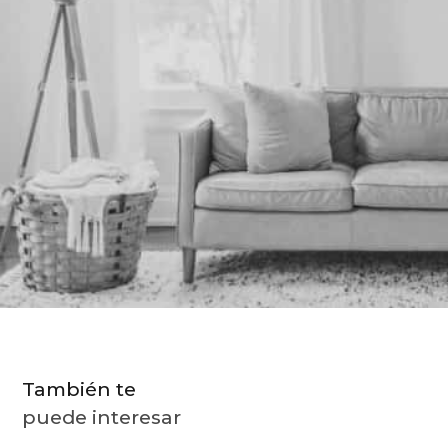
9
.
almohada
10
.
toalla
También te
puede interesar