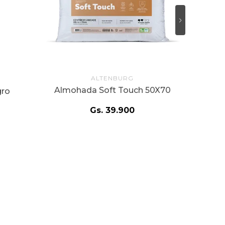
ALTENBURG
Almohada Soft Touch 50X70
gro
Gs.
39
.
900