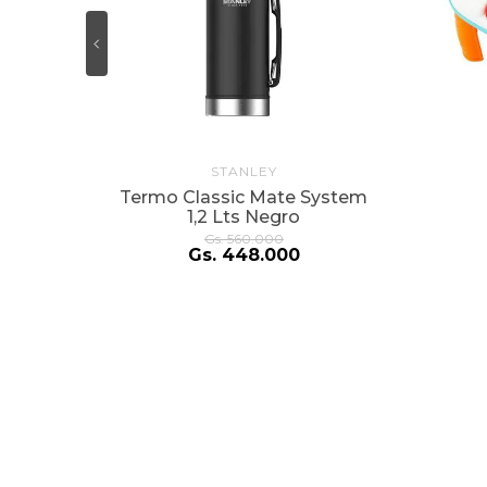
STANLEY
Termo Classic Mate System
1,2 Lts Negro
Gs.
560
.
000
Gs.
448
.
000