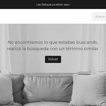
Las Rebajas ya estan aqui
Buscar
NOS MÁS BUSCADOS
era
No encontramos lo que estabas buscando,
ke
realizá la búsqueda con un término similar.
rmo
Volver
go
fetera
t wheels
ganizador
drate
mohada