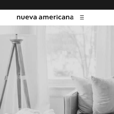
TÉRMI
1
.
sf
2
.
ni
3
.
te
4
.
le
5
.
ca
6
.
ho
7
.
or
8
.
hy
9
.
al