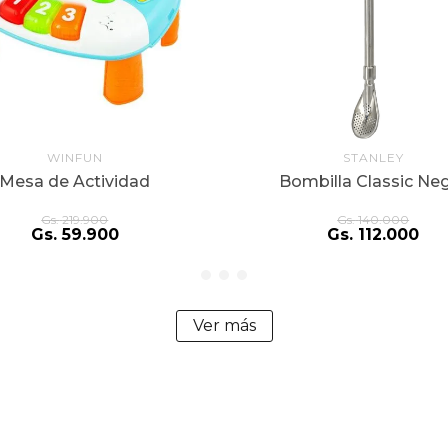
WINFUN
STANLEY
Mesa de Actividad
Bombilla Classic Ne
Gs.
219
.
900
Gs.
140
.
000
Gs.
59
.
900
Gs.
112
.
000
Ver más