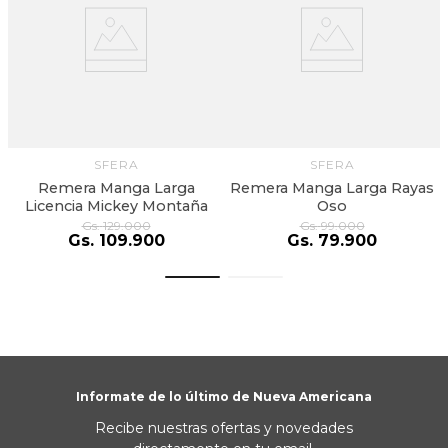
SFERA
SFERA
Remera Manga Larga
Remera Manga Larga Rayas
Licencia Mickey Montaña
Oso
Gs.
129
.
000
Gs.
99
.
000
Gs.
109
.
900
Gs.
79
.
900
Informate de lo último de Nueva Americana
Recibe nuestras ofertas y novedades