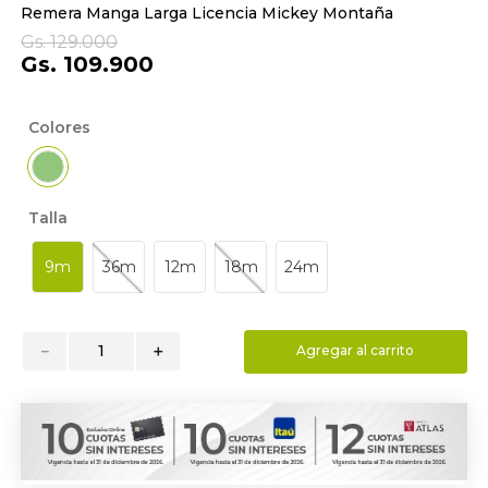
Remera Manga Larga Licencia Mickey Montaña
9
.
toalla
Gs.
129
.
000
10
.
edredon
Gs.
109
.
900
Colores
Talla
9m
36m
12m
18m
24m
－
＋
Agregar al carrito