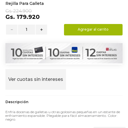
Rejilla Para Galleta
9
.
almohada
Gs.
224
.
900
10
.
toalla
Gs.
179
.
920
－
＋
Agregar al carrito
Ver cuotas sin intereses
Enfría docenas de galletas u otras golosinas pequeñas en un estante de
enfriamiento expansible. Plegable para fácil almacenamiento. Color:
negro.