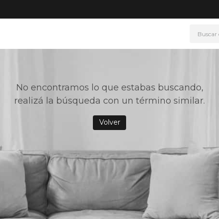
Buscar
NOS MÁS BUSCADOS
era
No encontramos lo que estabas buscando,
ke
realizá la búsqueda con un término similar.
rmo
Volver
go
t wheels
fetera
ganizador
mohada
drate