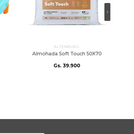
ALTENBURG
Almohada Soft Touch 50X70
d
Gs.
39
.
900