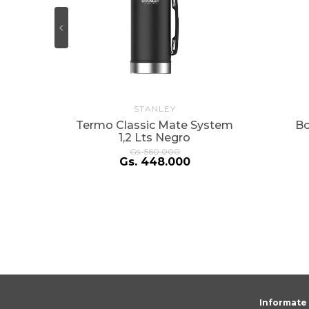
STANLEY
Termo Classic Mate System
Bo
1,2 Lts Negro
Gs.
560
.
000
Gs.
448
.
000
Informate