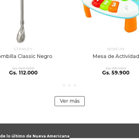
STANLEY
WINFUN
mbilla Classic Negro
Mesa de Activida
Gs.
140
.
000
Gs.
219
.
900
Gs.
112
.
000
Gs.
59
.
900
Ver más
 de lo último de Nueva Americana