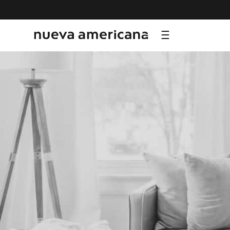
TÉRMI
1
.
sf
2
.
ni
3
.
te
4
.
le
5
.
ho
6
.
ca
7
.
or
8
.
al
9
.
hy