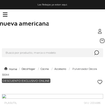
Las Rebajas ya estan aqui.
TÉRMINOS MÁS BUSCADOS
1
.
sfera
Buscá por producto, marca o modelo
2
.
nike
3
.
termo
4
.
lego
DecoHogar
Cocina
Accesorio
Pulverizador Decora
300Ml
5
.
hot wheels
DESCUENTO EXCLUSIVO ONLINE
6
.
cafetera
7
.
organizador
8
.
hydrate
PLASUTIL
SKU
:
2004686