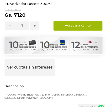
Pulverizador Decora 300Ml
9
.
almohada
Gs.
8900
10
.
toalla
Gs.
7120
－
＋
Agregar al carrito
Ver cuotas sin intereses
Produto livre de Bisfenol A. Dimensiones: (ancho x Largo x Alt):
9,5x7,0x16,1 cm Volumen : 300,0ml