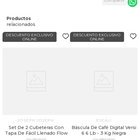
Productos
relacionados
DESCUENTO EXCLUSIVO
DESCUENTO EXCLUSIVO
ONLINE
ONLINE
JOSEPH JOSEPH.
ESCALI
Set De 2 Cubeteras Con
Báscula De Café Digital Versi
Tapa De Fácil Llenado Flow
6 6 Lb - 3 Kg Negra
Gs.
119
.
900
Gs.
689
.
900