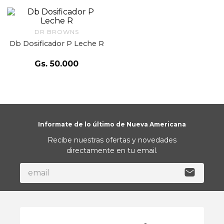
9
.
almohada
10
.
toalla
DR BROWNS
Db Dosificador P Leche R
Gs.
50
.
000
Informate de lo último de Nueva Americana
Recibe nuestras ofertas y novedades
directamente en tu email.