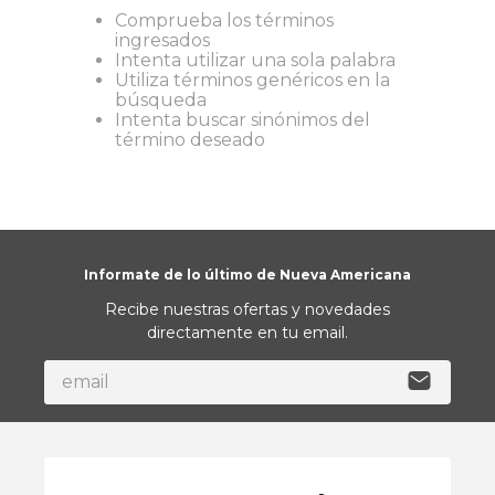
Comprueba los términos
9
.
toalla
ingresados
Intenta utilizar una sola palabra
10
.
almohada
Utiliza términos genéricos en la
búsqueda
Intenta buscar sinónimos del
término deseado
Informate de lo último de Nueva Americana
Recibe nuestras ofertas y novedades
directamente en tu email.