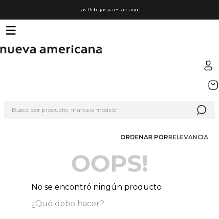
Las Rebajas ya estan aqui.
TÉRMINOS MÁS BUSCADOS
1
.
sfera
Buscá por producto, marca o modelo
2
.
nike
3
.
termo
ORDENAR POR
RELEVANCIA
4
.
lego
OOPS!
5
.
organizador
6
.
cafetera
No se encontró ningún producto
7
.
hot wheels
¿Qué debo hacer?
8
.
hydrate